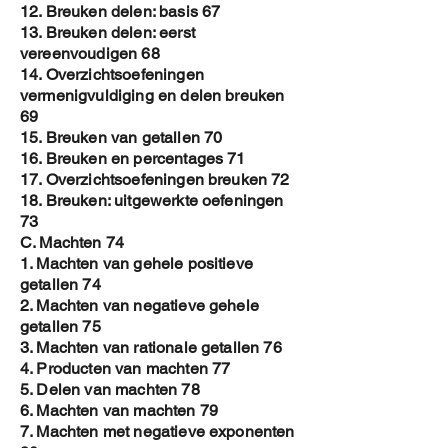
tijdens de lessen om veel oefeningen te maken.
12. Breuken delen: basis 67
En wiskunde kan je pas als je veel oefeningen
13. Breuken delen: eerst
maakt. En om de ouders, leerlingen en
vereenvoudigen 68
leerkrachten te helpen met extra oefeningen,
14. Overzichtsoefeningen
bestaan deze oefenboeken. En ja, in de
vermenigvuldiging en delen breuken
handboeken op school vind je ook oefeningen,
69
maar om eerlijk te zijn: als ouder of leerling (en
15. Breuken van getallen 70
soms zelf als leerkracht) is het soms zoeken naar
een naald in een hooiberg om juist die
16. Breuken en percentages 71
oefeningen te zoeken die jij juist dan nodig hebt.
17. Overzichtsoefeningen breuken 72
Mijn oefenboeken zijn daarom erg gestructureerd
18. Breuken: uitgewerkte oefeningen
opgezet: 1 soort oefening per bladzijde en alle
73
oefeningen in het zelfde formaat. Bovendien zijn
C. Machten 74
de oplossingen van alle oefeningen gegeven op
1. Machten van gehele positieve
dezelfde pagina als de oefening (dus directe
getallen 74
feedback) en zijn alle oefeningen uitgewerkt
2. Machten van negatieve gehele
(zodat je kan nakijken indien je de oplossing niet
getallen 75
vindt) 80 Gram Houtvrij Offset papier Mijn
boeken worden afgedrukt op 80 Gram Houtvrij
3. Machten van rationale getallen 76
Offset papier Wat is houtvrij papier en wat zijn er
4. Producten van machten 77
de voordelen van? Houtvrij papier is papier dat
5. Delen van machten 78
wordt geproduceerd zonder gebruik te maken
6. Machten van machten 79
van houtvezels, wat bijdraagt aan een
7. Machten met negatieve exponenten
milieuvriendelijker product. In plaats van hout,