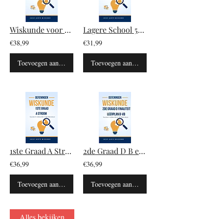
Wiskunde voor Toelatingsexamen Arts Tandarts (Papier)
Lagere School 5de en 6de leerjaar (PAPIER) Wiskunde Oefeningen
€38,99
€31,99
Toevoegen aan winkelwagen
Toevoegen aan winkelwagen
1ste Graad A Stroom (Papier) Wiskunde Oefeningen
2de Graad D B en VB (Papier): Wiskunde oefeningen
€36,99
€36,99
Toevoegen aan winkelwagen
Toevoegen aan winkelwagen
Alles bekijken