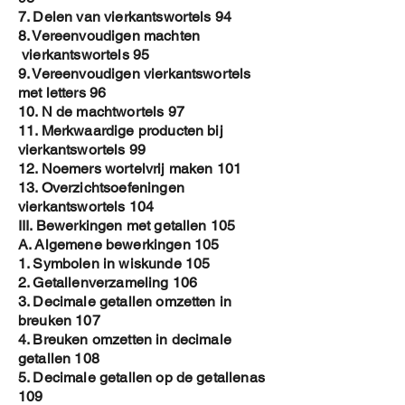
Informatie over auteur Jozef Aerts is een auteur
7. Delen van vierkantswortels 94
die bekend staat om zijn uitgebreide reeks
8. Vereenvoudigen machten
wiskundeboeken, gericht op leerlingen van het
secundair onderwijs. Zijn boeken bevatten
vierkantswortels 95
duizenden oefeningen met oplossingen, die
9. Vereenvoudigen vierkantswortels
variëren van basiswiskunde tot meer
met letters 96
geavanceerde onderwerpen zoals integralen en de
10. N de machtwortels 97
regel van Bayes12. Wat deze boeken bijzonder
11. Merkwaardige producten bij
maakt, is de gestructureerde opbouw en de
vierkantswortels 99
combinatie van papieren en digitale middelen.
12. Noemers wortelvrij maken 101
Elk boek bevat QR-codes die linken naar
13. Overzichtsoefeningen
YouTube-video’s voor extra uitleg, wat het
vierkantswortels 104
zelfstandig studeren bevordert3. De boeken zijn
ontworpen om leerlingen te helpen hun
III. Bewerkingen met getallen 105
wiskundige vaardigheden te verbeteren door veel
A. Algemene bewerkingen 105
te oefenen, en ze volgen de huidige leerplannen
1. Symbolen in wiskunde 105
in het secundair onderwijs4. Heb je specifieke
2. Getallenverzameling 106
vragen over een van zijn boeken of zoek je hulp
3. Decimale getallen omzetten in
bij een bepaald wiskundig onderwerp?
breuken 107
4. Breuken omzetten in decimale
getallen 108
5. Decimale getallen op de getallenas
109