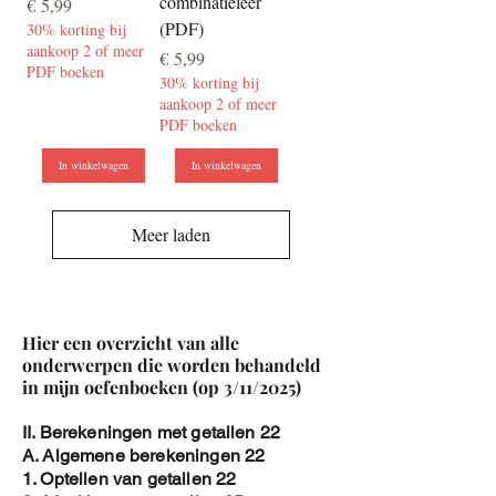
combinatieleer
Prijs
€ 5,99
(PDF)
30% korting bij
aankoop 2 of meer
Prijs
€ 5,99
PDF boeken
30% korting bij
aankoop 2 of meer
PDF boeken
In winkelwagen
In winkelwagen
Meer laden
Hier een overzicht van alle
onderwerpen die worden behandeld
in mijn oefenboeken (op 3/11/2025)
II. Berekeningen met getallen 22
A. Algemene berekeningen 22
1. Optellen van getallen 22