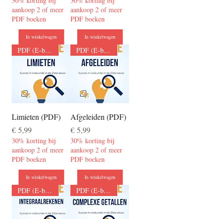
30% korting bij
30% korting bij
aankoop 2 of meer
aankoop 2 of meer
PDF boeken
PDF boeken
In winkelwagen
In winkelwagen
PDF (E-boek)
PDF (E-boek)
Limieten (PDF)
Afgeleiden (PDF)
Prijs
Prijs
€ 5,99
€ 5,99
30% korting bij
30% korting bij
aankoop 2 of meer
aankoop 2 of meer
PDF boeken
PDF boeken
In winkelwagen
In winkelwagen
PDF (E-boek)
PDF (E-boek)