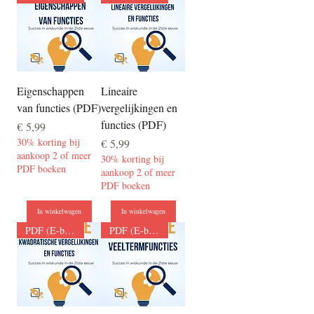
Eigenschappen
Lineaire
van functies (PDF)
vergelijkingen en
functies (PDF)
Prijs
€ 5,99
30% korting bij
Prijs
€ 5,99
aankoop 2 of meer
30% korting bij
PDF boeken
aankoop 2 of meer
PDF boeken
In winkelwagen
In winkelwagen
PDF (E-boek)
PDF (E-boek)