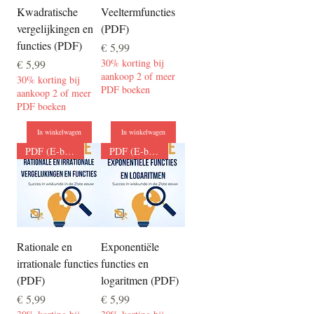
Kwadratische
Veeltermfuncties
vergelijkingen en
(PDF)
functies (PDF)
Prijs
€ 5,99
Prijs
30% korting bij
€ 5,99
aankoop 2 of meer
30% korting bij
PDF boeken
aankoop 2 of meer
PDF boeken
In winkelwagen
In winkelwagen
PDF (E-boek)
PDF (E-boek)
Rationale en
Exponentiële
irrationale functies
functies en
(PDF)
logaritmen (PDF)
Prijs
Prijs
€ 5,99
€ 5,99