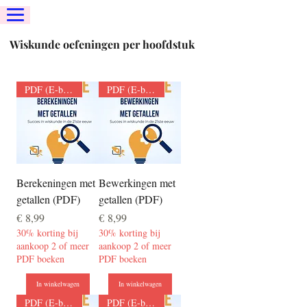
Wiskunde oefeningen per hoofdstuk
PDF (E-boek)
PDF (E-boek)
Berekeningen met
Bewerkingen met
getallen (PDF)
getallen (PDF)
Prijs
Prijs
€ 8,99
€ 8,99
30% korting bij
30% korting bij
aankoop 2 of meer
aankoop 2 of meer
PDF boeken
PDF boeken
In winkelwagen
In winkelwagen
PDF (E-boek)
PDF (E-boek)