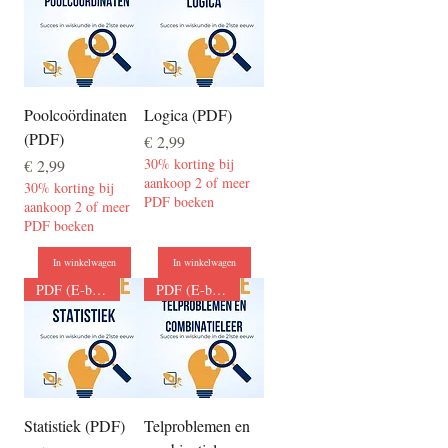
Poolcoördinaten
Logica (PDF)
(PDF)
Prijs
€ 2,99
Prijs
30% korting bij
€ 2,99
aankoop 2 of meer
30% korting bij
PDF boeken
aankoop 2 of meer
PDF boeken
In winkelwagen
In winkelwagen
PDF (E-boek)
PDF (E-boek)
Statistiek (PDF)
Telproblemen en