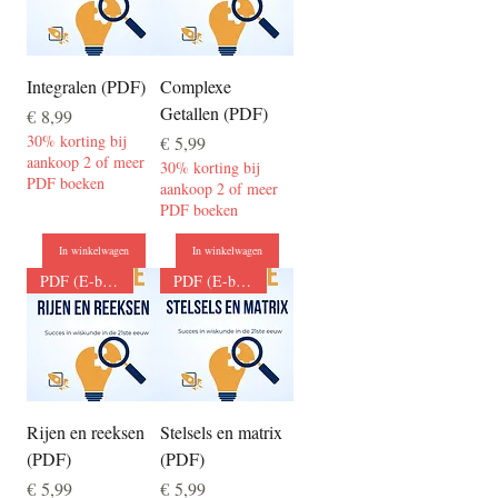
Integralen (PDF)
Complexe
Getallen (PDF)
Prijs
€ 8,99
30% korting bij
Prijs
€ 5,99
aankoop 2 of meer
30% korting bij
PDF boeken
aankoop 2 of meer
PDF boeken
In winkelwagen
In winkelwagen
PDF (E-boek)
PDF (E-boek)
Rijen en reeksen
Stelsels en matrix
(PDF)
(PDF)
Prijs
Prijs
€ 5,99
€ 5,99