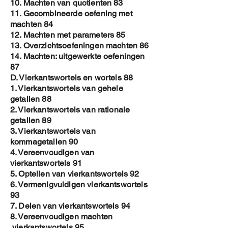
10. Machten van quotienten 83
11. Gecombineerde oefening met
machten 84
12. Machten met parameters 85
13. Overzichtsoefeningen machten 86
14. Machten: uitgewerkte oefeningen
87
D. Vierkantswortels en wortels 88
1. Vierkantswortels van gehele
getallen 88
2. Vierkantswortels van rationale
getallen 89
3. Vierkantswortels van
kommagetallen 90
4. Vereenvoudigen van
vierkantswortels 91
5. Optellen van vierkantswortels 92
6. Vermenigvuldigen vierkantswortels
93
7. Delen van vierkantswortels 94
8. Vereenvoudigen machten
vierkantswortels 95