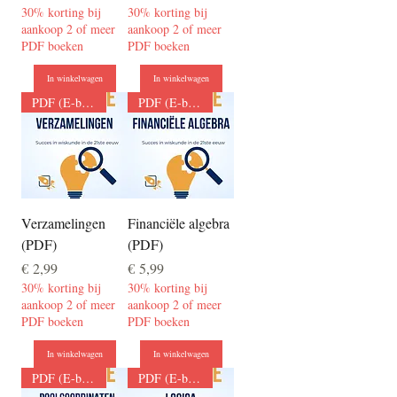
30% korting bij
30% korting bij
aankoop 2 of meer
aankoop 2 of meer
PDF boeken
PDF boeken
In winkelwagen
In winkelwagen
PDF (E-boek)
PDF (E-boek)
Verzamelingen
Financiële algebra
(PDF)
(PDF)
Prijs
Prijs
€ 2,99
€ 5,99
30% korting bij
30% korting bij
aankoop 2 of meer
aankoop 2 of meer
PDF boeken
PDF boeken
In winkelwagen
In winkelwagen
PDF (E-boek)
PDF (E-boek)