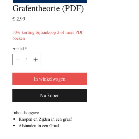
Grafentheorie (PDF)
Prijs
€ 2,99
30% korting bij aankoop 2 of meer PDF
boeken
Aantal
*
In winkelwagen
Nu kopen
Inhoudsopgave
Knopen en Zijden in een graaf
Afstanden in een Graaf
Diameter van een graaf
Graad van een knoop in een Graaf