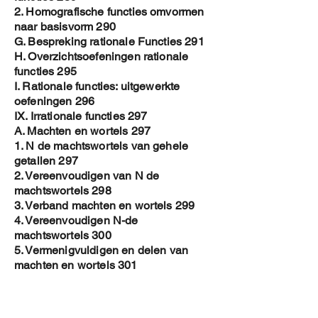
2. Homografische functies omvormen
naar basisvorm 290
G. Bespreking rationale Functies 291
H. Overzichtsoefeningen rationale
functies 295
I. Rationale functies: uitgewerkte
oefeningen 296
IX. Irrationale functies 297
A. Machten en wortels 297
1. N de machtswortels van gehele
getallen 297
2. Vereenvoudigen van N de
machtswortels 298
3. Verband machten en wortels 299
4. Vereenvoudigen N-de
machtswortels 300
5. Vermenigvuldigen en delen van
machten en wortels 301
6. Overzichtsoefeningen machten en
wortels 302
B. Irrationale vergelijkingen 303