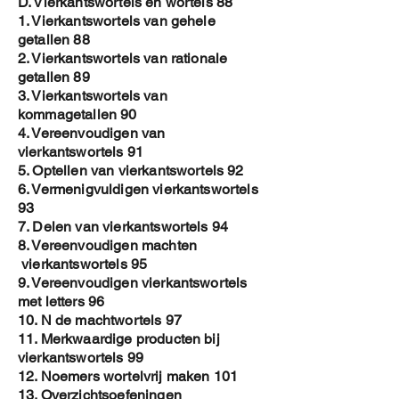
D. Vierkantswortels en wortels 88
1. Vierkantswortels van gehele
getallen 88
2. Vierkantswortels van rationale
getallen 89
3. Vierkantswortels van
kommagetallen 90
4. Vereenvoudigen van
vierkantswortels 91
5. Optellen van vierkantswortels 92
6. Vermenigvuldigen vierkantswortels
93
7. Delen van vierkantswortels 94
8. Vereenvoudigen machten
vierkantswortels 95
9. Vereenvoudigen vierkantswortels
met letters 96
10. N de machtwortels 97
11. Merkwaardige producten bij
vierkantswortels 99
12. Noemers wortelvrij maken 101
13. Overzichtsoefeningen