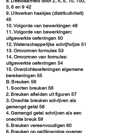
8. Deelbaarheid door 2, 4, 5, 10, 100,
Op deze manier krijg je een
3, 6 en 9 42
gepersonaliseerde copy en is het
9. Uitwerken haakjes (distributiviteit)
auteursrecht beter gewaarborgd .
45
Toch vraag ik je om de E-book NIET
10. Volgorde van bewerkingen 48
ROND TE DELEN
11. Volgorde van bewerkingen:
uitgewerkte oefeningen 50
12. Wetenschappelijke schrijfwijze 51
13. Omvormen formules 53
14. Omvormen van formules:
uitgewerkte oefeningen 54
15. Overzichtsoefeningen algemene
berekeningen 55
B. Breuken 56
1. Soorten breuken 56
2. Breuken afleiden uit figuren 57
3. Onechte breuken schrijven als
gemengd getal 58
4. Gemengd getal schrijven als een
onechte breuk 59
5. Breuken vereenvoudigen 60
6. Breuken op gelijknamige noemer