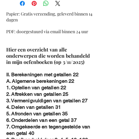
Som van graden van een graaf
Eulerspoor-wandeling en Eulercircuit-
Papier: Gratis verzending, geleverd binnen 14
cykel
dagen
Overzichtsoefeningen Grafentheorie
PDF: doorgestuurd via email binnen 24 uur
Om de PDF te verkrijgen :
Hier een overzicht van alle
1. Koop de cover aan
onderwerpen die worden behandeld
2. Na betaling , stuur een email naar
in mijn oefenboeken (op 3/11/2025)
Jozef.aerts@proximus.be
3. In de mail , vermeld de naam van de
II. Berekeningen met getallen 22
persoon die wilt gebruik maken van het
A. Algemene berekeningen 22
E-book
1. Optellen van getallen 22
4. In de PDF file voeg ik de naam dan toe
2. Aftrekken van getallen 25
aan
3. Vermenigvuldigen van getallen 27
a. het watermerk
4. Delen van getallen 31
b. de hoofding op elke pagina
5. Afronden van getallen 35
c. op de eerste pagina
6. Onderdelen van een getal 37
5. Dan stuur ik je je gepersonaliseerde
7. Omgekeerde en tegengestelde van
copy op met email
een getal 40