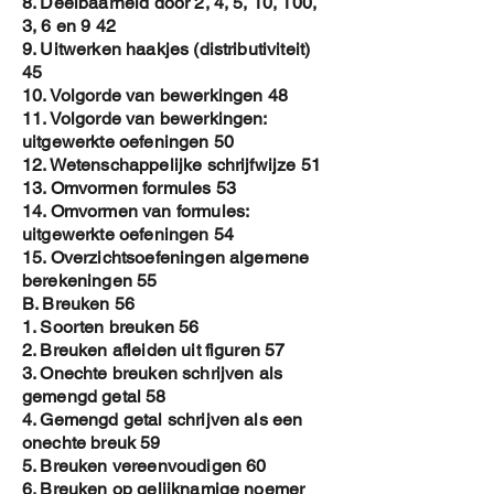
8. Deelbaarheid door 2, 4, 5, 10, 100,
Buigpunten van een functie
3, 6 en 9 42
Bol en Hol / Convex en ..
9. Uitwerken haakjes (distributiviteit)
45
Om de PDF te verkrijgen :
10. Volgorde van bewerkingen 48
1. Koop de cover aan
11. Volgorde van bewerkingen:
2. Na betaling , stuur een email naar
uitgewerkte oefeningen 50
Jozef.aerts@proximus.be
12. Wetenschappelijke schrijfwijze 51
3. In de mail , vermeld de naam van de
13. Omvormen formules 53
persoon die wilt gebruik maken van het
14. Omvormen van formules:
E-book
uitgewerkte oefeningen 54
4. In de PDF file voeg ik de naam dan toe
15. Overzichtsoefeningen algemene
aan
berekeningen 55
a. het watermerk
B. Breuken 56
b. de hoofding op elke pagina
1. Soorten breuken 56
c. op de eerste pagina
2. Breuken afleiden uit figuren 57
5. Dan stuur ik je je gepersonaliseerde
3. Onechte breuken schrijven als
copy op met email
gemengd getal 58
4. Gemengd getal schrijven als een
Op deze manier krijg je een
onechte breuk 59
gepersonaliseerde copy en is het
5. Breuken vereenvoudigen 60
auteursrecht beter gewaarborgd .
6. Breuken op gelijknamige noemer