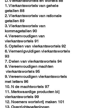
D. Vierkantswortels en wortels 88
1. Vierkantswortels van gehele
getallen 88
2. Vierkantswortels van rationale
getallen 89
3. Vierkantswortels van
kommagetallen 90
4. Vereenvoudigen van
vierkantswortels 91
5. Optellen van vierkantswortels 92
6. Vermenigvuldigen vierkantswortels
93
7. Delen van vierkantswortels 94
8. Vereenvoudigen machten
vierkantswortels 95
9. Vereenvoudigen vierkantswortels
met letters 96
10. N de machtwortels 97
11. Merkwaardige producten bij
vierkantswortels 99
12. Noemers wortelvrij maken 101
13. Overzichtsoefeningen