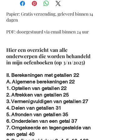
3. Differentiequotient met grafiek
Afgeleide in een punt
Papier: Gratis verzending, geleverd binnen 14
Basis Afgeleiden
dagen
1. Afgeleiden van veeltermfuncties
PDF: doorgestuurd via email binnen 24 uur
2. Afgeleiden van goniometrische functies
3. Afgeleiden van Exponentiele functies
4. Afgeleiden van Logaritmische functies
Hier een overzicht van alle
5. Afgeleiden van wortelfuncties of
onderwerpen die worden behandeld
irrationale functies
in mijn oefenboeken (op 3/11/2025)
Berekeningen met afgeleiden
1. Productregel bij afgeleiden
II. Berekeningen met getallen 22
2. Quotientregel bij afgeleiden
A. Algemene berekeningen 22
3. Afgeleiden met kettingregel
1. Optellen van getallen 22
Overzichtsoefeningen Afgeleiden
2. Aftrekken van getallen 25
Extrema met afgeleiden
3. Vermenigvuldigen van getallen 27
1. Maxima /minima van veeltermfuncties
4. Delen van getallen 31
2. Maxima en Minima Rationale Functies
5. Afronden van getallen 35
3. Stijgen en dalen van veeltermfuncties
6. Onderdelen van een getal 37
4. Raaklijnen
7. Omgekeerde en tegengestelde van
Overzichtsoefeningen Raaklijnen
een getal 40
Hogere afgeleiden