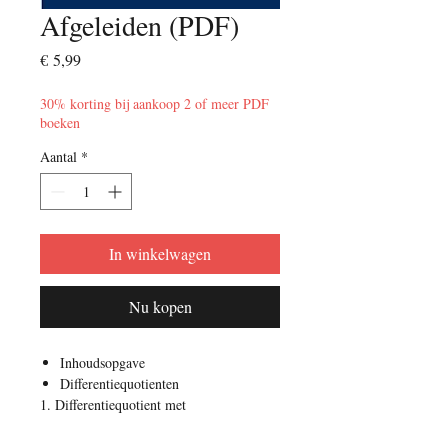
Afgeleiden (PDF)
Prijs
€ 5,99
30% korting bij aankoop 2 of meer PDF
boeken
Aantal
*
In winkelwagen
Nu kopen
Inhoudsopgave
Differentiequotienten
1. Differentiequotient met
functievoorschrift
2. Differentiequotient met waardentabel