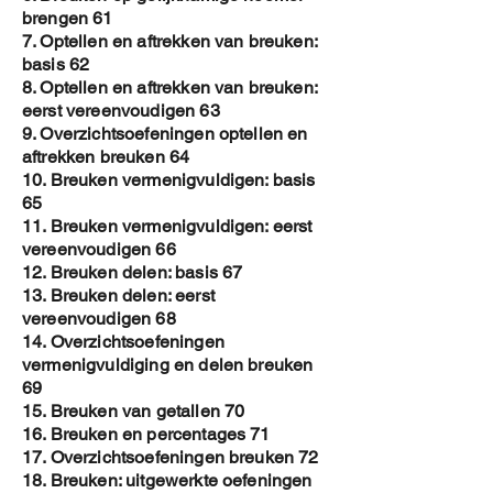
Toch vraag ik je om de E-book NIET
brengen 61
ROND TE DELEN
7. Optellen en aftrekken van breuken:
basis 62
8. Optellen en aftrekken van breuken:
eerst vereenvoudigen 63
9. Overzichtsoefeningen optellen en
aftrekken breuken 64
10. Breuken vermenigvuldigen: basis
65
11. Breuken vermenigvuldigen: eerst
vereenvoudigen 66
12. Breuken delen: basis 67
13. Breuken delen: eerst
vereenvoudigen 68
14. Overzichtsoefeningen
vermenigvuldiging en delen breuken
69
15. Breuken van getallen 70
16. Breuken en percentages 71
17. Overzichtsoefeningen breuken 72
18. Breuken: uitgewerkte oefeningen