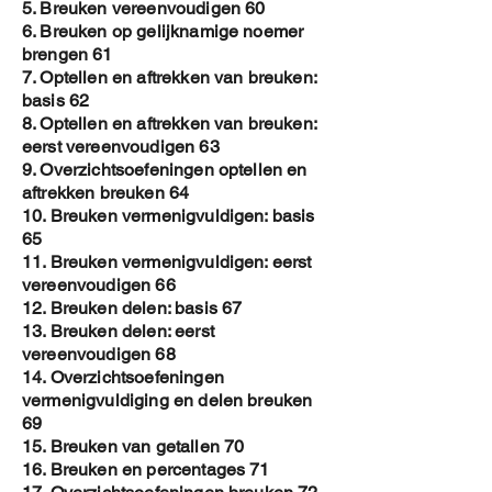
5. Breuken vereenvoudigen 60
gepersonaliseerde copy en is het
6. Breuken op gelijknamige noemer
auteursrecht beter gewaarborgd .
brengen 61
Toch vraag ik je om de E-book NIET
7. Optellen en aftrekken van breuken:
ROND TE DELEN
basis 62
8. Optellen en aftrekken van breuken:
eerst vereenvoudigen 63
9. Overzichtsoefeningen optellen en
aftrekken breuken 64
10. Breuken vermenigvuldigen: basis
65
11. Breuken vermenigvuldigen: eerst
vereenvoudigen 66
12. Breuken delen: basis 67
13. Breuken delen: eerst
vereenvoudigen 68
14. Overzichtsoefeningen
vermenigvuldiging en delen breuken
69
15. Breuken van getallen 70
16. Breuken en percentages 71