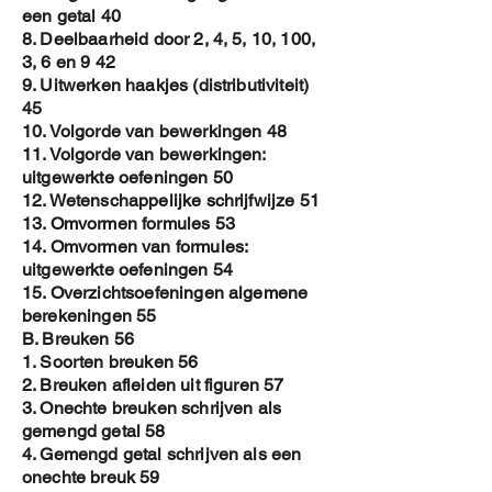
Determinanten
een getal 40
8. Deelbaarheid door 2, 4, 5, 10, 100,
3, 6 en 9 42
9. Uitwerken haakjes (distributiviteit)
45
10. Volgorde van bewerkingen 48
Om de PDF te verkrijgen :
11. Volgorde van bewerkingen:
1. Koop de cover aan
uitgewerkte oefeningen 50
2. Na betaling , stuur een email naar
12. Wetenschappelijke schrijfwijze 51
Jozef.aerts@proximus.be
13. Omvormen formules 53
3. In de mail , vermeld de naam van de
14. Omvormen van formules:
persoon die wilt gebruik maken van het
uitgewerkte oefeningen 54
E-book
15. Overzichtsoefeningen algemene
4. In de PDF file voeg ik de naam dan toe
berekeningen 55
aan
B. Breuken 56
a. het watermerk
1. Soorten breuken 56
b. de hoofding op elke pagina
2. Breuken afleiden uit figuren 57
c. op de eerste pagina
3. Onechte breuken schrijven als
5. Dan stuur ik je je gepersonaliseerde
gemengd getal 58
copy op met email
4. Gemengd getal schrijven als een
onechte breuk 59
Op deze manier krijg je een