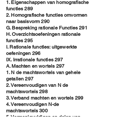
1. Eigenschappen van homografische
functies 289
2. Homografische functies omvormen
naar basisvorm 290
G. Bespreking rationale Functies 291
H. Overzichtsoefeningen rationale
functies 295
I. Rationale functies: uitgewerkte
oefeningen 296
IX. Irrationale functies 297
A. Machten en wortels 297
1. N de machtswortels van gehele
getallen 297
2. Vereenvoudigen van N de
machtswortels 298
3. Verband machten en wortels 299
4. Vereenvoudigen N-de
machtswortels 300
5. Vermenigvuldigen en delen van
machten en wortels 301
6. Overzichtsoefeningen machten en