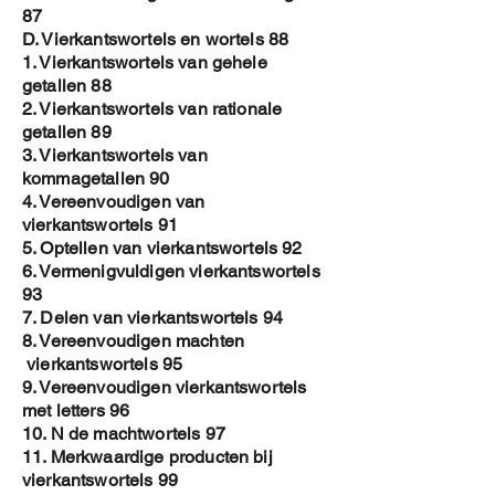
87
D. Vierkantswortels en wortels 88
1. Vierkantswortels van gehele
getallen 88
2. Vierkantswortels van rationale
getallen 89
3. Vierkantswortels van
kommagetallen 90
4. Vereenvoudigen van
vierkantswortels 91
5. Optellen van vierkantswortels 92
6. Vermenigvuldigen vierkantswortels
93
7. Delen van vierkantswortels 94
8. Vereenvoudigen machten
vierkantswortels 95
9. Vereenvoudigen vierkantswortels
met letters 96
10. N de machtwortels 97
11. Merkwaardige producten bij
vierkantswortels 99