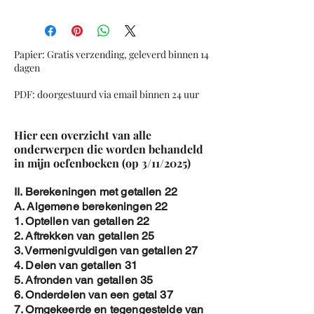
1. Stelsels met gelijkstellingsmethode
2. Stelsels met substitutiemethode
3. Stelsels met combinatiemethode
4. Speciale Stelsels ( Geen of
Papier: Gratis verzending, geleverd binnen 14
Oneindig veel oplossingen)
dagen
5. Overzichtsoefeningen : Stelsels
PDF: doorgestuurd via email binnen 24 uur
6. Stelsels met parameters
B. Matrix rekenen
1. Optellen van Matrix
Hier een overzicht van alle
2. Vermenigvuldigen van Matrix
onderwerpen die worden behandeld
3. Stelsels Methode van Gauss Jordan
in mijn oefenboeken (op 3/11/2025)
4. Vraagstukken met matrix
C. Berekenen van determinanten
II. Berekeningen met getallen 22
1. Determinanten van 2x2 Matrix
A. Algemene berekeningen 22
2. Determinanten van 3x3 Matrix
1. Optellen van getallen 22
3. Determinant Vandermonde
2. Aftrekken van getallen 25
D. Inverse Matrix
3. Vermenigvuldigen van getallen 27
E. Eigenwaarden en Eigenvectoren
4. Delen van getallen 31
1. Eigenwaarden van een matrix
5. Afronden van getallen 35
2. Eigenvectoren
6. Onderdelen van een getal 37
F. Overzichtsoefeningen
7. Omgekeerde en tegengestelde van