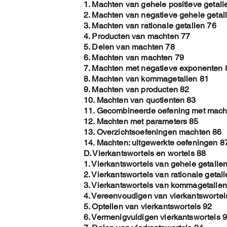
1. Machten van gehele positieve getall
2. Machten van negatieve gehele getal
3. Machten van rationale getallen 76
4. Producten van machten 77
5. Delen van machten 78
6. Machten van machten 79
7. Machten met negatieve exponenten 
8. Machten van kommagetallen 81
9. Machten van producten 82
10. Machten van quotienten 83
11. Gecombineerde oefening met mach
12. Machten met parameters 85
13. Overzichtsoefeningen machten 86
14. Machten: uitgewerkte oefeningen 8
D. Vierkantswortels en wortels 88
1. Vierkantswortels van gehele getalle
2. Vierkantswortels van rationale getal
3. Vierkantswortels van kommagetallen
4. Vereenvoudigen van vierkantswortel
5. Optellen van vierkantswortels 92
6. Vermenigvuldigen vierkantswortels 