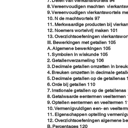
7. Delen van vierkantswortels 94
8. Vereenvoudigen machten vierkantsw
9. Vereenvoudigen vierkantswortels met
10. N de machtwortels 97
11. Merkwaardige producten bij vierkan
12. Noemers wortelvrij maken 101
13. Overzichtsoefeningen vierkantswor
III. Bewerkingen met getallen 105
A. Algemene bewerkingen 105
1. Symbolen in wiskunde 105
2. Getallenverzameling 106
3. Decimale getallen omzetten in breu
4. Breuken omzetten in decimale getal
5. Decimale getallen op de getallenas 
6. Orde bij getallen 110
7. Irrationale getallen op de getallenas
8. Getalwaarde eentermen veeltermen
9. Optellen eentermen en veeltermen 1
10. Vermenigvuldigen een- en veelter
11. Eigenschappen optelling vermenig
12. Overzichtsoefeningen algemene b
B. Percentages 120