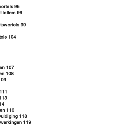
ortels 95
 letters 96
tswortels 99
tels 104
ken 107
len 108
109
 111
 113
14
men 116
vuldiging 118
ewerkingen 119