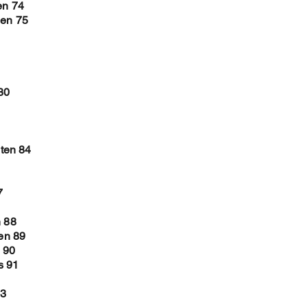
en 74
len 75
80
ten 84
7
n 88
len 89
 90
s 91
93