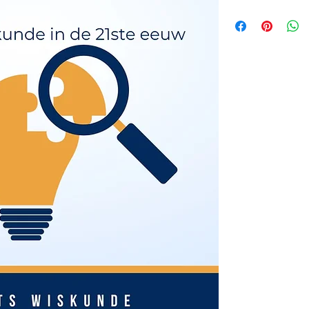
Rekenkundige rijen
Om de PDF te verkrij
1. Koop de cover aan
2. Na betaling , stuur
3. In de mail , vermel
maken van het E-book
4. In de PDF file voeg
a. het watermerk
b. de hoofding op elke
c. op de eerste pagina
5. Dan stuur ik je je 
Op deze manier krijg je
auteursrecht beter gew
Toch vraag ik je om