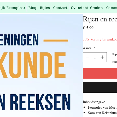
kijk Exemplaar
Blog
Bijles
Contact
Overzicht Graden
Comm
Rijen en re
Prijs
€ 5,99
30% korting bij aanko
Aantal
*
Pap
PDF
Inhoudsopgave
Formules van Meet
Som van Rekenkund