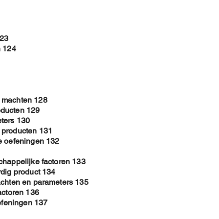
123
n 124
e machten 128
oducten 129
ters 130
 producten 131
e oefeningen 132
chappelijke factoren 133
rdig product 134
achten en parameters 135
actoren 136
oefeningen 137