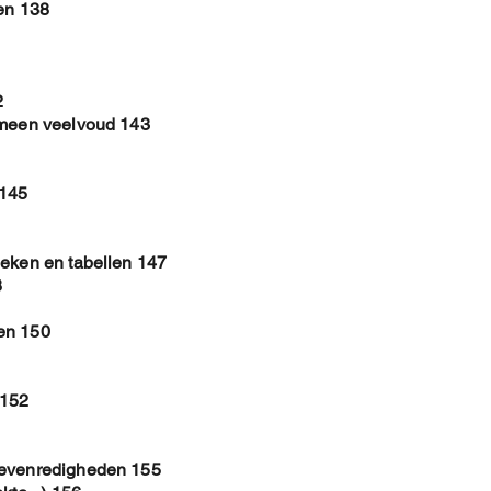
len 138
2
emeen veelvoud 143
 145
ieken en tabellen 147
8
en 150
 152
 evenredigheden 155