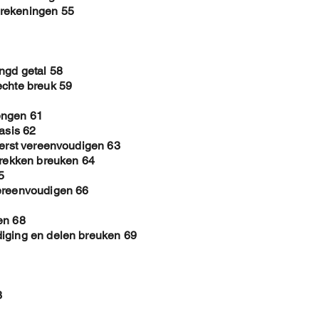
erekeningen 55
ngd getal 58
echte breuk 59
engen 61
asis 62
eerst vereenvoudigen 63
trekken breuken 64
5
vereenvoudigen 66
en 68
diging en delen breuken 69
3