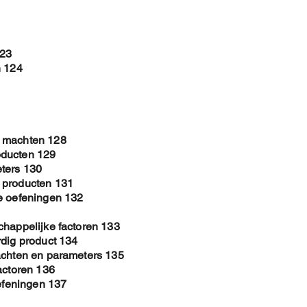
123
n 124
e machten 128
oducten 129
ters 130
 producten 131
e oefeningen 132
chappelijke factoren 133
rdig product 134
achten en parameters 135
actoren 136
oefeningen 137