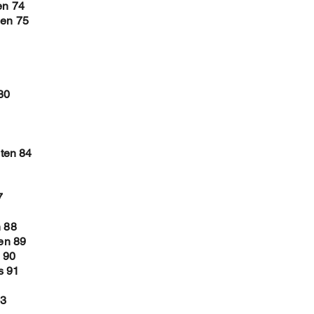
en 74
len 75
80
ten 84
7
n 88
len 89
 90
s 91
93