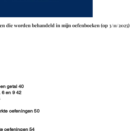
Om de PDF te verkrij
1. Koop de cover aan
2. Na betaling , stuur
3. In de mail , vermel
en die worden behandeld in mijn oefenboeken (op 3/11/2025)
maken van het E-book
4. In de PDF file voeg
a. het watermerk
b. de hoofding op elke
c. op de eerste pagina
5. Dan stuur ik je je 
Op deze manier krijg je
auteursrecht beter gew
Toch vraag ik je om
en getal 40
, 6 en 9 42
5
rkte oefeningen 50
te oefeningen 54