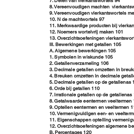
7. Delen van vierkantswortels 94
8. Vereenvoudigen machten vierkantsw
9. Vereenvoudigen vierkantswortels met
10. N de machtwortels 97
11. Merkwaardige producten bij vierkan
12. Noemers wortelvrij maken 101
13. Overzichtsoefeningen vierkantswor
III. Bewerkingen met getallen 105
A. Algemene bewerkingen 105
1. Symbolen in wiskunde 105
2. Getallenverzameling 106
3. Decimale getallen omzetten in breu
4. Breuken omzetten in decimale getal
5. Decimale getallen op de getallenas 
6. Orde bij getallen 110
7. Irrationale getallen op de getallenas
8. Getalwaarde eentermen veeltermen
9. Optellen eentermen en veeltermen 1
10. Vermenigvuldigen een- en veelter
11. Eigenschappen optelling vermenig
12. Overzichtsoefeningen algemene b
B. Percentages 120