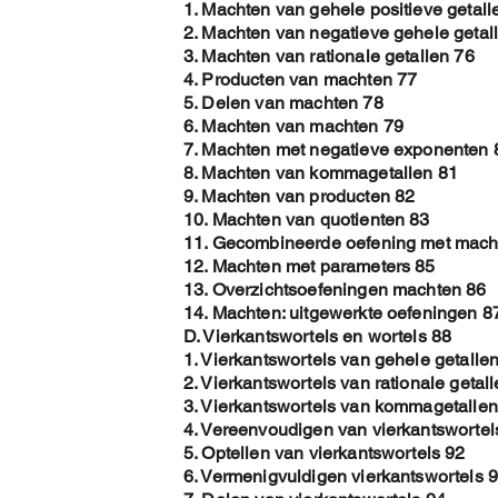
1. Machten van gehele positieve getall
2. Machten van negatieve gehele getal
3. Machten van rationale getallen 76
4. Producten van machten 77
5. Delen van machten 78
6. Machten van machten 79
7. Machten met negatieve exponenten 
8. Machten van kommagetallen 81
9. Machten van producten 82
10. Machten van quotienten 83
11. Gecombineerde oefening met mach
12. Machten met parameters 85
13. Overzichtsoefeningen machten 86
14. Machten: uitgewerkte oefeningen 8
D. Vierkantswortels en wortels 88
1. Vierkantswortels van gehele getalle
2. Vierkantswortels van rationale getal
3. Vierkantswortels van kommagetallen
4. Vereenvoudigen van vierkantswortel
5. Optellen van vierkantswortels 92
6. Vermenigvuldigen vierkantswortels 