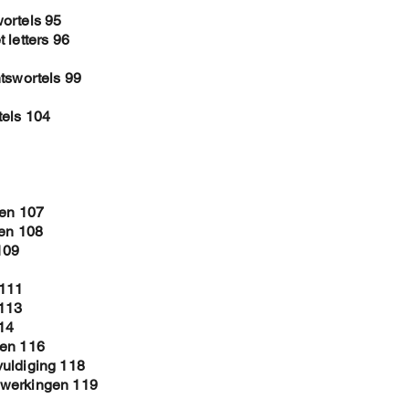
ortels 95
 letters 96
tswortels 99
tels 104
ken 107
len 108
109
 111
 113
14
men 116
vuldiging 118
ewerkingen 119