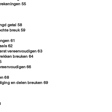
erekeningen 55
ngd getal 58
echte breuk 59
engen 61
asis 62
eerst vereenvoudigen 63
trekken breuken 64
5
vereenvoudigen 66
en 68
diging en delen breuken 69
3