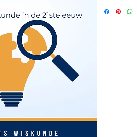
Regel van Bayes
Kansverdelingen
1. Uniforme Verdeling
2. Binomiaalverdeling
3. Geometrische verde
4. Poisson verdelingen
5. Normaalverdelingen
6. Normaalverdelinge
7. Overzichtsoefening
Steekproefgemidde
Betrouwbaarheidsin
1. Betrouwbaarheidsint
2. Betrouwbaarheidsin
3. Steekproefomvang 
4. Verdeling van Stee
Toetsen Van Hypoth
1. Toetsen Van Hypothe
(5% Regel )
2. Toetsen Van Hypothe
normaalverdelingen