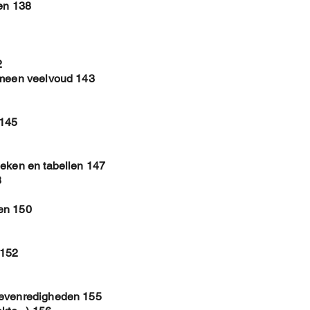
len 138
2
emeen veelvoud 143
 145
ieken en tabellen 147
8
en 150
 152
 evenredigheden 155