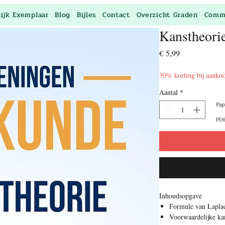
kijk Exemplaar
Blog
Bijles
Contact
Overzicht Graden
Comm
Kanstheori
Prijs
€ 5,99
30% korting bij aanko
Aantal
*
Pap
PDF
Inhoudsopgave
Formule van Lapla
Voorwaardelijke ka