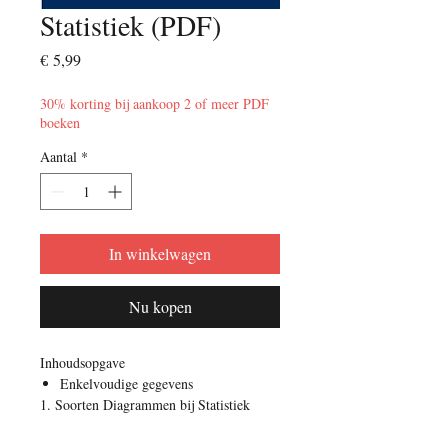
Statistiek (PDF)
Prijs
€ 5,99
30% korting bij aankoop 2 of meer PDF
boeken
Aantal
*
In winkelwagen
Nu kopen
Inhoudsopgave
Enkelvoudige gegevens
1. Soorten Diagrammen bij Statistiek
2. Gegevens afleiden uit een diagram
3. Gemiddelde van een aantal getallen