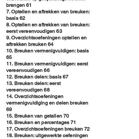
5. Dan stuur ik je je gepersonaliseerde
brengen 61
copy op met email
7. Optellen en aftrekken van breuken:
basis 62
Op deze manier krijg je een
8. Optellen en aftrekken van breuken:
gepersonaliseerde copy en is het
eerst vereenvoudigen 63
auteursrecht beter gewaarborgd .
9. Overzichtsoefeningen optellen en
Toch vraag ik je om de E-book NIET
aftrekken breuken 64
ROND TE DELEN
10. Breuken vermenigvuldigen: basis
65
11. Breuken vermenigvuldigen: eerst
vereenvoudigen 66
12. Breuken delen: basis 67
13. Breuken delen: eerst
vereenvoudigen 68
14. Overzichtsoefeningen
vermenigvuldiging en delen breuken
69
15. Breuken van getallen 70
16. Breuken en percentages 71
17. Overzichtsoefeningen breuken 72
18. Breuken: uitgewerkte oefeningen