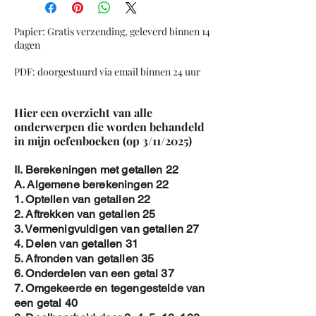
4. Mediaan van een aantal getallen
5. Modus van een aantal getallen
Papier: Gratis verzending, geleverd binnen 14
6. Spreidingsbreedte van een aantal
dagen
getallen
PDF: doorgestuurd via email binnen 24 uur
7. Staafdiagram : gemiddelde,Modus,
Mediaan en spreidingsbreedte
8. DotPlot : Gemiddelde , Mediaan ,
Hier een overzicht van alle
Modus en Spreidingsbreedte (
onderwerpen die worden behandeld
Variatiebreedte )
in mijn oefenboeken (op 3/11/2025)
9. Frequentietabel: Gemiddelde , Mediaan
, Modus , Spreidingsbreedte (of
II. Berekeningen met getallen 22
variatiebreedte )
A. Algemene berekeningen 22
Gegroepeerde gegevens
1. Optellen van getallen 22
1. Opstellen Enkelvoudige
2. Aftrekken van getallen 25
Frequentietabel
3. Vermenigvuldigen van getallen 27
2. Centrummaten met enkelvoudige
4. Delen van getallen 31
frequentietabel
5. Afronden van getallen 35
3. Opstellen Gegroepeerde
6. Onderdelen van een getal 37
Frequentietabel
7. Omgekeerde en tegengestelde van
4. Centrummaten met gegroepeerde
een getal 40
frequentietabel