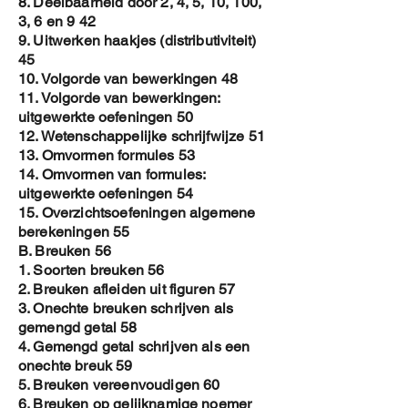
8. Deelbaarheid door 2, 4, 5, 10, 100,
Spreidingsdiagrammen of
3, 6 en 9 42
Puntenwolken
9. Uitwerken haakjes (distributiviteit)
1. Spreidingsdiagram of Puntenwolk
45
2. Lineaire Trendlijn of Lineaire
10. Volgorde van bewerkingen 48
Regressie
11. Volgorde van bewerkingen:
Overzichtsoefeningen Statistiek
uitgewerkte oefeningen 50
12. Wetenschappelijke schrijfwijze 51
13. Omvormen formules 53
14. Omvormen van formules:
Om de PDF te verkrijgen :
uitgewerkte oefeningen 54
1. Koop de cover aan
15. Overzichtsoefeningen algemene
2. Na betaling , stuur een email naar
berekeningen 55
Jozef.aerts@proximus.be
B. Breuken 56
3. In de mail , vermeld de naam van de
1. Soorten breuken 56
persoon die wilt gebruik maken van het
2. Breuken afleiden uit figuren 57
E-book
3. Onechte breuken schrijven als
4. In de PDF file voeg ik de naam dan toe
gemengd getal 58
aan
4. Gemengd getal schrijven als een
a. het watermerk
onechte breuk 59
b. de hoofding op elke pagina
5. Breuken vereenvoudigen 60
c. op de eerste pagina
6. Breuken op gelijknamige noemer