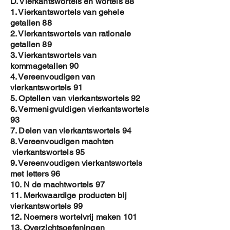
D. Vierkantswortels en wortels 88
1. Vierkantswortels van gehele
getallen 88
2. Vierkantswortels van rationale
getallen 89
3. Vierkantswortels van
kommagetallen 90
4. Vereenvoudigen van
vierkantswortels 91
5. Optellen van vierkantswortels 92
6. Vermenigvuldigen vierkantswortels
93
7. Delen van vierkantswortels 94
8. Vereenvoudigen machten
vierkantswortels 95
9. Vereenvoudigen vierkantswortels
met letters 96
10. N de machtwortels 97
11. Merkwaardige producten bij
vierkantswortels 99
12. Noemers wortelvrij maken 101
13. Overzichtsoefeningen