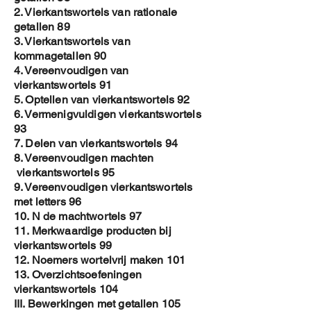
2. Vierkantswortels van rationale
getallen 89
3. Vierkantswortels van
kommagetallen 90
4. Vereenvoudigen van
vierkantswortels 91
5. Optellen van vierkantswortels 92
6. Vermenigvuldigen vierkantswortels
93
7. Delen van vierkantswortels 94
8. Vereenvoudigen machten
vierkantswortels 95
9. Vereenvoudigen vierkantswortels
met letters 96
10. N de machtwortels 97
11. Merkwaardige producten bij
vierkantswortels 99
12. Noemers wortelvrij maken 101
13. Overzichtsoefeningen
vierkantswortels 104
III. Bewerkingen met getallen 105