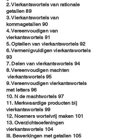
2. Vierkantswortels van rationale
getallen 89
3. Vierkantswortels van
kommagetallen 90
4. Vereenvoudigen van
vierkantswortels 91
5. Optellen van vierkantswortels 92
6. Vermenigvuldigen vierkantswortels
93
7. Delen van vierkantswortels 94
8. Vereenvoudigen machten
vierkantswortels 95
9. Vereenvoudigen vierkantswortels
met letters 96
10. N de machtwortels 97
11. Merkwaardige producten bij
vierkantswortels 99
12. Noemers wortelvrij maken 101
13. Overzichtsoefeningen
vierkantswortels 104
III. Bewerkingen met getallen 105