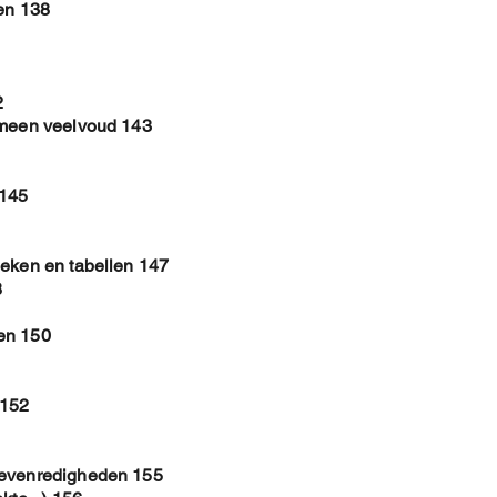
len 138
2
emeen veelvoud 143
 145
ieken en tabellen 147
8
en 150
 152
 evenredigheden 155