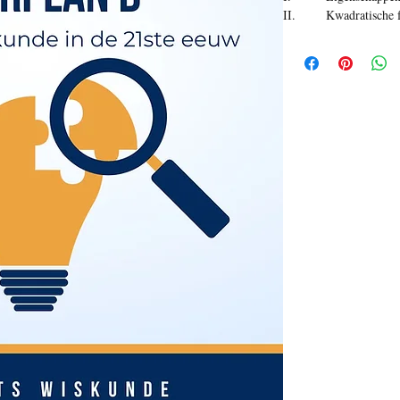
II. Kwadratische fu
III. Veeltermfuncti
IV. Machten en wor
V. Exponentiele fu
VI. Logaritmen
.
8
VII. Afgeleide fu
VIII. Rijen en re
IX. Statistiek
.
163
X. Telproblemen en
XI.
Kanstheorie
.
1
XII. Goniometrie
.
XIII. Financiële 