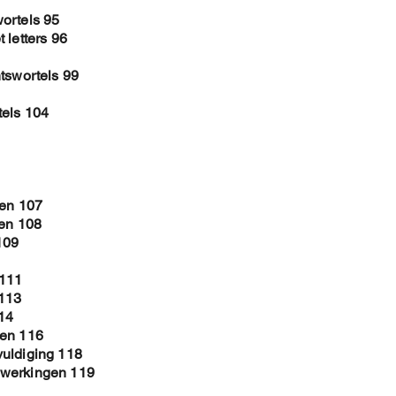
ortels 95
 letters 96
tswortels 99
tels 104
ken 107
len 108
109
 111
 113
14
men 116
vuldiging 118
ewerkingen 119