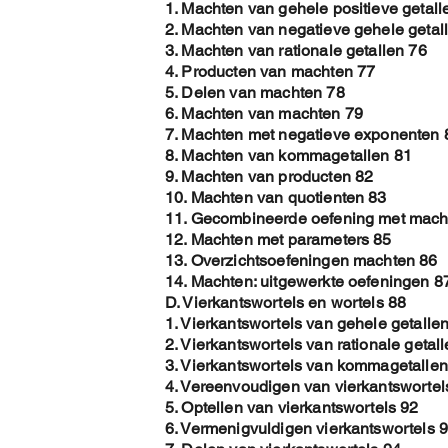
1. Machten van gehele positieve getall
2. Machten van negatieve gehele getal
3. Machten van rationale getallen 76
4. Producten van machten 77
5. Delen van machten 78
6. Machten van machten 79
7. Machten met negatieve exponenten 
8. Machten van kommagetallen 81
9. Machten van producten 82
10. Machten van quotienten 83
11. Gecombineerde oefening met mach
12. Machten met parameters 85
13. Overzichtsoefeningen machten 86
14. Machten: uitgewerkte oefeningen 8
D. Vierkantswortels en wortels 88
1. Vierkantswortels van gehele getalle
2. Vierkantswortels van rationale getal
3. Vierkantswortels van kommagetallen
4. Vereenvoudigen van vierkantswortel
5. Optellen van vierkantswortels 92
6. Vermenigvuldigen vierkantswortels 