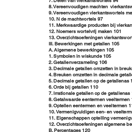
7. Delen van vierkantswortels 94
8. Vereenvoudigen machten vierkantsw
9. Vereenvoudigen vierkantswortels met
10. N de machtwortels 97
11. Merkwaardige producten bij vierkan
12. Noemers wortelvrij maken 101
13. Overzichtsoefeningen vierkantswor
III. Bewerkingen met getallen 105
A. Algemene bewerkingen 105
1. Symbolen in wiskunde 105
2. Getallenverzameling 106
3. Decimale getallen omzetten in breu
4. Breuken omzetten in decimale getal
5. Decimale getallen op de getallenas 
6. Orde bij getallen 110
7. Irrationale getallen op de getallenas
8. Getalwaarde eentermen veeltermen
9. Optellen eentermen en veeltermen 1
10. Vermenigvuldigen een- en veelter
11. Eigenschappen optelling vermenig
12. Overzichtsoefeningen algemene b
B. Percentages 120