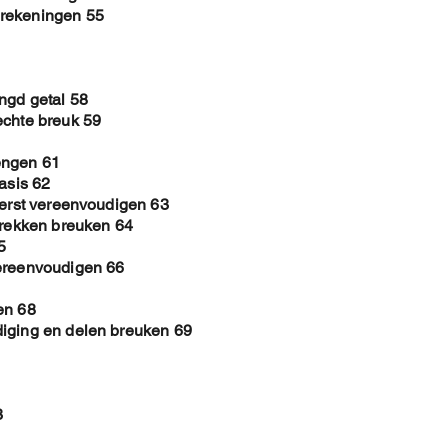
erekeningen 55
ngd getal 58
echte breuk 59
engen 61
asis 62
eerst vereenvoudigen 63
trekken breuken 64
5
vereenvoudigen 66
en 68
diging en delen breuken 69
3