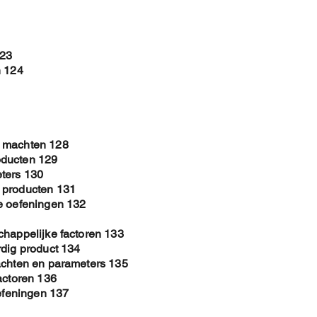
123
n 124
e machten 128
oducten 129
ters 130
 producten 131
e oefeningen 132
chappelijke factoren 133
rdig product 134
achten en parameters 135
actoren 136
oefeningen 137