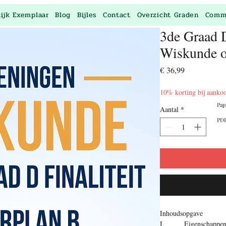
kijk Exemplaar
Blog
Bijles
Contact
Overzicht Graden
Comm
3de Graad D
Wiskunde o
Prijs
€ 36,99
10% korting bij aanko
Pap
Aantal
*
PDF
Inhoudsopgave
I. Eigenschappen v