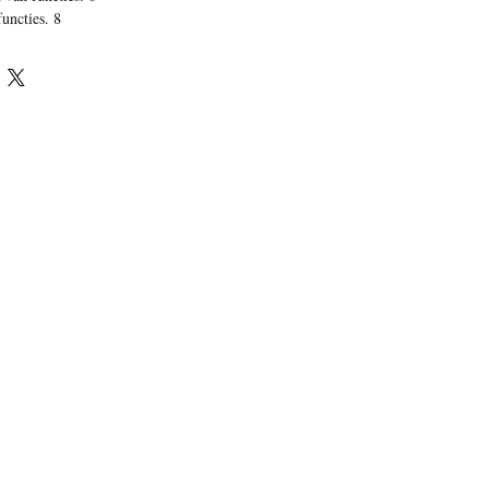
ncties
.
8
es
.
44
tels
.
62
ncties
.
69
6
ncties
.
104
eksen
.
148
 combinatieleer
.
174
79
202
algebra
.
234