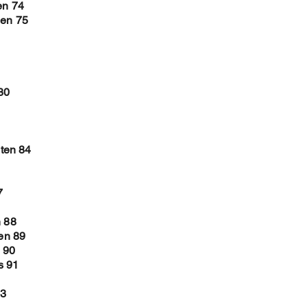
en 74
len 75
80
ten 84
7
n 88
len 89
 90
s 91
93