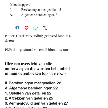
Inhoudsopgave
I. Berekeningen met getallen
.
5
A. Algemene berekeningen
.
5
B. Breuken
.
41
C. Machten
.
61
D. Vierkantswortels en wortels
.
75
II.
Bewerkingen met getallen
.
78
Papier: Gratis verzending, geleverd binnen 14
A. Algemene bewerkingen
.
78
dagen
B. Percentages
.
91
PDF: doorgestuurd via email binnen 24 uur
C. Merkwaardige producten
.
98
D. Grootste gemene deler en kleinst
gemeen veelvoud
.
106
Hier een overzicht van alle
E. Evenredigheden
.
110
onderwerpen die worden behandeld
F. Vraagstukken met getallen
.
115
in mijn oefenboeken (op 3/11/2025)
G. Omzetten van maten (lengte,
oppervlakte,..)
119
II. Berekeningen met getallen 22
III. Lineaire Vergelijkingen en
A. Algemene berekeningen 22
vraagstukken
.
126
1. Optellen van getallen 22
A. Lineaire vergelijkingen
.
126
2. Aftrekken van getallen 25
B. Lineaire vraagstukken
.
138
3. Vermenigvuldigen van getallen 27
IV. Statistiek
.
147