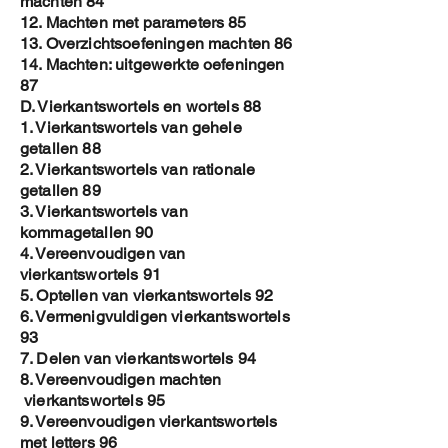
machten 84
12. Machten met parameters 85
13. Overzichtsoefeningen machten 86
14. Machten: uitgewerkte oefeningen
87
D. Vierkantswortels en wortels 88
1. Vierkantswortels van gehele
getallen 88
2. Vierkantswortels van rationale
getallen 89
3. Vierkantswortels van
kommagetallen 90
4. Vereenvoudigen van
vierkantswortels 91
5. Optellen van vierkantswortels 92
6. Vermenigvuldigen vierkantswortels
93
7. Delen van vierkantswortels 94
8. Vereenvoudigen machten
vierkantswortels 95
9. Vereenvoudigen vierkantswortels
met letters 96