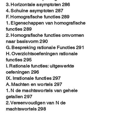
3. Horizontale asymptoten 286
4. Schuine asymptoten 287
F. Homografische functies 289
1. Eigenschappen van homografische
functies 289
2. Homografische functies omvormen
naar basisvorm 290
G. Bespreking rationale Functies 291
H. Overzichtsoefeningen rationale
functies 295
I. Rationale functies: uitgewerkte
oefeningen 296
IX. Irrationale functies 297
A. Machten en wortels 297
1. N de machtswortels van gehele
getallen 297
2. Vereenvoudigen van N de
machtswortels 298
3. Verband machten en wortels 299
4. Vereenvoudigen N-de
machtswortels 300