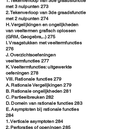
1. Tekenverloop van 3de graadsfunctie
met 3 nulpunten 273
2. Tekenverloop van 3de graadsfunctie
met 2 nulpunten 274
H. Vergelijkingen en ongelijkheden
van veeltermen grafisch oplossen
(GRM, Geogebra,..) 275
I. Vraagstukken met veeltermfuncties
276
J. Overzichtsoefeningen
veeltermfuncties 277
K. Veeltermfuncties: uitgewerkte
oefeningen 278
VIII. Rationale functies 279
A. Rationale Vergelijkingen 279
B. Rationale ongelijkheden 281
C. Partieelbreuken 282
D. Domein van rationale functies 283
E. Asymptoten bij rationale functies
284
1. Verticale asymptoten 284
2. Perforaties of openingen 285