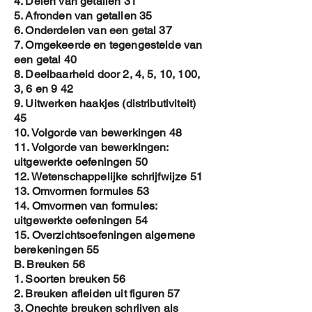
4. Delen van getallen 31
A. Enkelvoudige gegevens
.
147
5. Afronden van getallen 35
V. Beschrijvende meetkunde
.
158
6. Onderdelen van een getal 37
A. Meetkundige begrippen
.
158
7. Omgekeerde en tegengestelde van
B. Congruentie van driehoeken
.
175
een getal 40
C. Schaal
177
8. Deelbaarheid door 2, 4, 5, 10, 100,
D. Vlakke Figuren
.
179
3, 6 en 9 42
E. Ruimtelichamen
.
188
9. Uitwerken haakjes (distributiviteit)
F. Verschuivingen , spiegelingen en
45
rotaties
.
199
10. Volgorde van bewerkingen 48
G. Evenwijdige rechten en hun
11. Volgorde van bewerkingen:
snijlijn
.
219
uitgewerkte oefeningen 50
12. Wetenschappelijke schrijfwijze 51
13. Omvormen formules 53
14. Omvormen van formules:
uitgewerkte oefeningen 54
15. Overzichtsoefeningen algemene
berekeningen 55
B. Breuken 56
1. Soorten breuken 56
2. Breuken afleiden uit figuren 57
3. Onechte breuken schrijven als