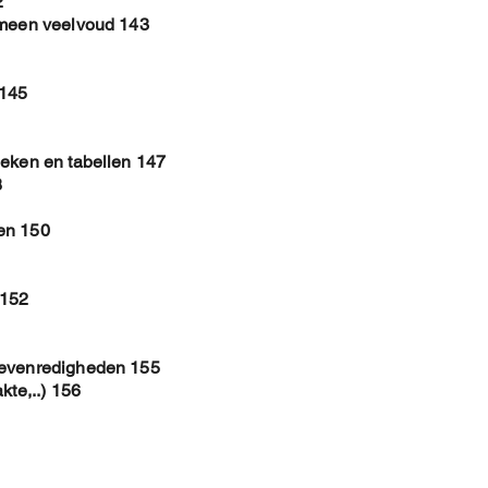
2
emeen veelvoud 143
 145
ieken en tabellen 147
8
en 150
 152
 evenredigheden 155
kte,..) 156