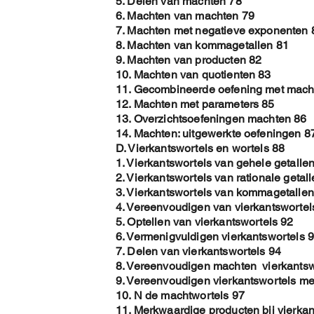
5. Delen van machten 78
6. Machten van machten 79
7. Machten met negatieve exponenten 
8. Machten van kommagetallen 81
9. Machten van producten 82
10. Machten van quotienten 83
11. Gecombineerde oefening met mach
12. Machten met parameters 85
13. Overzichtsoefeningen machten 86
14. Machten: uitgewerkte oefeningen 8
D. Vierkantswortels en wortels 88
1. Vierkantswortels van gehele getalle
2. Vierkantswortels van rationale getal
3. Vierkantswortels van kommagetallen
4. Vereenvoudigen van vierkantswortel
5. Optellen van vierkantswortels 92
6. Vermenigvuldigen vierkantswortels 
7. Delen van vierkantswortels 94
8. Vereenvoudigen machten vierkantsw
9. Vereenvoudigen vierkantswortels met
10. N de machtwortels 97
11. Merkwaardige producten bij vierkan