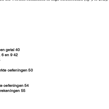
D. Vlakke Figure
E. Ruimtelichame
F. Verschuivingen , 
G. Evenwijdige recht
en getal 40
, 6 en 9 42
5
rkte oefeningen 50
te oefeningen 54
erekeningen 55