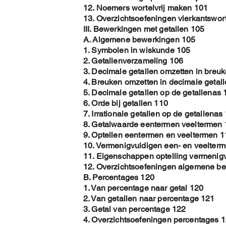
12. Noemers wortelvrij maken 101
13. Overzichtsoefeningen vierkantswor
III. Bewerkingen met getallen 105
A. Algemene bewerkingen 105
1. Symbolen in wiskunde 105
2. Getallenverzameling 106
3. Decimale getallen omzetten in breu
4. Breuken omzetten in decimale getal
5. Decimale getallen op de getallenas 
6. Orde bij getallen 110
7. Irrationale getallen op de getallenas
8. Getalwaarde eentermen veeltermen
9. Optellen eentermen en veeltermen 1
10. Vermenigvuldigen een- en veelter
11. Eigenschappen optelling vermenig
12. Overzichtsoefeningen algemene b
B. Percentages 120
1. Van percentage naar getal 120
2. Van getallen naar percentage 121
3. Getal van percentage 122
4. Overzichtsoefeningen percentages 