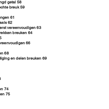
ngd getal 58
echte breuk 59
engen 61
asis 62
eerst vereenvoudigen 63
trekken breuken 64
5
vereenvoudigen 66
en 68
diging en delen breuken 69
3
en 74
len 75