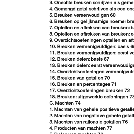
3. Onechte breuken schrijven als geme
4. Gemengd getal schrijven als een on
5. Breuken vereenvoudigen 60
6. Breuken op gelijknamige noemer br
7. Optellen en aftrekken van breuken: b
8. Optellen en aftrekken van breuken: 
9. Overzichtsoefeningen optellen en af
10. Breuken vermenigvuldigen: basis 6
11. Breuken vermenigvuldigen: eerst 
12. Breuken delen: basis 67
13. Breuken delen: eerst vereenvoudig
14. Overzichtsoefeningen vermenigvul
15. Breuken van getallen 70
16. Breuken en percentages 71
17. Overzichtsoefeningen breuken 72
18. Breuken: uitgewerkte oefeningen 7
C. Machten 74
1. Machten van gehele positieve getall
2. Machten van negatieve gehele getal
3. Machten van rationale getallen 76
4. Producten van machten 77