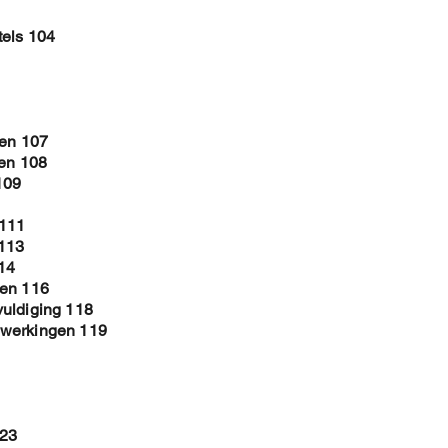
tels 104
ken 107
len 108
109
 111
 113
14
men 116
vuldiging 118
ewerkingen 119
123