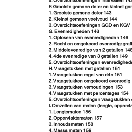
5. Overzichtsoefeningen intervallen 14
F. Grootste gemene deler en kleinst g
1. Grootste gemene deler 143
2. Kleinst gemeen veelvoud 144
3. Overzichtsoefeningen GGD en KGV
G. Evenredigheden 146
1. Oplossen van evenredigheden 146
2. Recht en omgekeerd evenredig: graf
3. Middelevenredige van 2 getallen 14
4. 4de evenredige van 3 getallen 149
5. Overzichtsoefeningen evenredighed
H. Vraagstukken met getallen 151
1. Vraagstukken regel van drie 151
2. Vraagstukken omgekeerd evenredig
3. Vraagstukken verhoudingen 153
4. Vraagstukken met percentages 154
5. Overzichtsoefeningen vraagstukken
I. Omzetten van maten (lengte, oppervla
1. Lengtematen 156
2. Oppervlaktematen 157
3. Inhoudsmaten 158
4. Massa maten 159