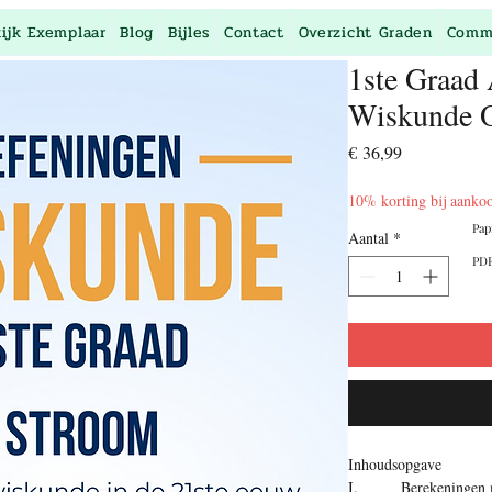
kijk Exemplaar
Blog
Bijles
Contact
Overzicht Graden
Comm
1ste Graad 
Wiskunde O
Prijs
€ 36,99
10% korting bij aanko
Pap
Aantal
*
PDF
Inhoudsopgave
I. Berekeningen me