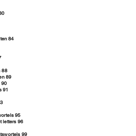
80
ten 84
7
n 88
len 89
 90
s 91
93
ortels 95
 letters 96
tswortels 99