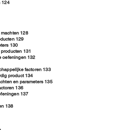
n 124
e machten 128
oducten 129
ters 130
 producten 131
e oefeningen 132
chappelijke factoren 133
rdig product 134
achten en parameters 135
actoren 136
oefeningen 137
len 138