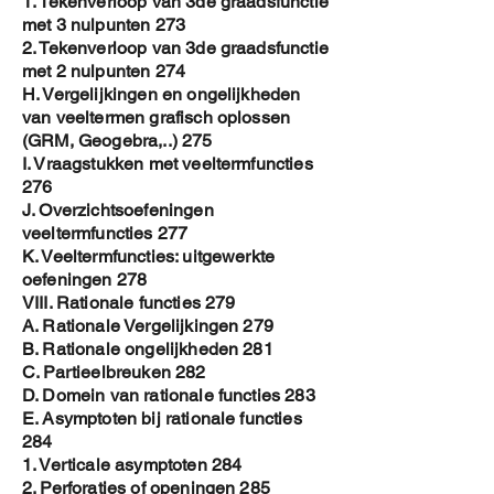
1. Tekenverloop van 3de graadsfunctie
met 3 nulpunten 273
2. Tekenverloop van 3de graadsfunctie
met 2 nulpunten 274
H. Vergelijkingen en ongelijkheden
van veeltermen grafisch oplossen
(GRM, Geogebra,..) 275
I. Vraagstukken met veeltermfuncties
276
J. Overzichtsoefeningen
veeltermfuncties 277
K. Veeltermfuncties: uitgewerkte
oefeningen 278
VIII. Rationale functies 279
A. Rationale Vergelijkingen 279
B. Rationale ongelijkheden 281
C. Partieelbreuken 282
D. Domein van rationale functies 283
E. Asymptoten bij rationale functies
284
1. Verticale asymptoten 284
2. Perforaties of openingen 285