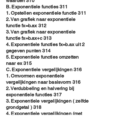
waarden 310
B. Exponentiele functies 311
1. Opstellen exponentiele functie 311
2. Van grafiek naar exponentiele
functie fx=b.ax 312
3. Van grafiek naar exponentiele
functie fx=b.ax+c 313
4. Exponentiele functies fx=b.ax uit 2
gegeven punten 314
5. Exponentiele functies omzetten
naar ex 315
C. Exponentiele vergelijkingen 316
1. Omvormen exponentiele
vergelijkingen naar basisvorm 316
2. Verdubbeling en halvering bij
exponentiele functies 317
3. Exponentiele vergelijkingen ( zelfde
grondgetal ) 318
4. Exponentiele vergelijkingen (met
verschillend grondgetal) 319
5. Exponentiele ongelijkheden 320
D. Vraagstukken Exponentiele functie