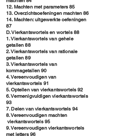
machten 84
12. Machten met parameters 85
13. Overzichtsoefeningen machten 86
14. Machten: uitgewerkte oefeningen
87
D. Vierkantswortels en wortels 88
1. Vierkantswortels van gehele
getallen 88
2. Vierkantswortels van rationale
getallen 89
3. Vierkantswortels van
kommagetallen 90
4. Vereenvoudigen van
vierkantswortels 91
5. Optellen van vierkantswortels 92
6. Vermenigvuldigen vierkantswortels
93
7. Delen van vierkantswortels 94
8. Vereenvoudigen machten
vierkantswortels 95
9. Vereenvoudigen vierkantswortels
met letters 96