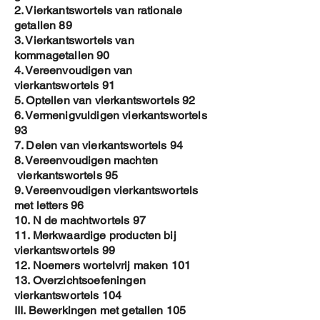
2. Vierkantswortels van rationale
getallen 89
3. Vierkantswortels van
kommagetallen 90
4. Vereenvoudigen van
vierkantswortels 91
5. Optellen van vierkantswortels 92
6. Vermenigvuldigen vierkantswortels
93
7. Delen van vierkantswortels 94
8. Vereenvoudigen machten
vierkantswortels 95
9. Vereenvoudigen vierkantswortels
met letters 96
10. N de machtwortels 97
11. Merkwaardige producten bij
vierkantswortels 99
12. Noemers wortelvrij maken 101
13. Overzichtsoefeningen
vierkantswortels 104
III. Bewerkingen met getallen 105