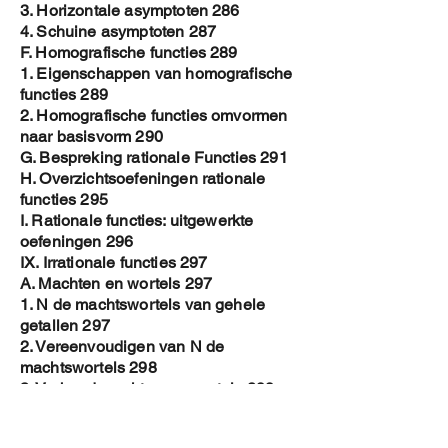
3. Horizontale asymptoten 286
4. Schuine asymptoten 287
F. Homografische functies 289
1. Eigenschappen van homografische
functies 289
2. Homografische functies omvormen
naar basisvorm 290
G. Bespreking rationale Functies 291
H. Overzichtsoefeningen rationale
functies 295
I. Rationale functies: uitgewerkte
oefeningen 296
IX. Irrationale functies 297
A. Machten en wortels 297
1. N de machtswortels van gehele
getallen 297
2. Vereenvoudigen van N de
machtswortels 298
3. Verband machten en wortels 299
4. Vereenvoudigen N-de
machtswortels 300