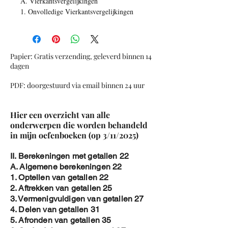
A. Vierkantsvergelijkingen
1. Onvolledige Vierkantsvergelijkingen
2. Volledige Vierkantsvergelijkingen
3. Som en product
Vierkantsvergelijkingen
4. Ontbinden factoren
Papier: Gratis verzending, geleverd binnen 14
Vierkantsvergelijkingen
dagen
5. Bikwadratische Vergelijkingen
PDF: doorgestuurd via email binnen 24 uur
6. 2de Graad Vergelijkingen met
parameters
7. Overzichtsoefening Kwadratische
Hier een overzicht van alle
vergelijkingen
onderwerpen die worden behandeld
B. Grafieken van kwadratische functies
in mijn oefenboeken (op 3/11/2025)
1. Symmetrie As en Top van kwadratische
functies
II. Berekeningen met getallen 22
2. Grafieken tekenen van basis
A. Algemene berekeningen 22
kwadratische functies
1. Optellen van getallen 22
3. Grafieken van algemene kwadratische
2. Aftrekken van getallen 25
functies
3. Vermenigvuldigen van getallen 27
4. Onderdelen van kwadratische functies
4. Delen van getallen 31
5. Van grafiek naar kwadratische functie
5. Afronden van getallen 35
C. Ongelijkheden van de 2de graad