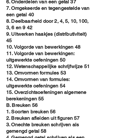
6. Onderdelen van een getal 37
D. Vraagstukken met Kwadratische
7. Omgekeerde en tegengestelde van
functies
een getal 40
E. Overzichtsoefeningen Kwadratische
8. Deelbaarheid door 2, 4, 5, 10, 100,
Functies
3, 6 en 9 42
9. Uitwerken haakjes (distributiviteit)
Om de PDF te verkrijgen :
45
1. Koop de cover aan
10. Volgorde van bewerkingen 48
2. Na betaling , stuur een email naar
11. Volgorde van bewerkingen:
Jozef.aerts@proximus.be
uitgewerkte oefeningen 50
3. In de mail , vermeld de naam van de
12. Wetenschappelijke schrijfwijze 51
persoon die wilt gebruik maken van het
13. Omvormen formules 53
E-book
14. Omvormen van formules:
4. In de PDF file voeg ik de naam dan toe
uitgewerkte oefeningen 54
aan
15. Overzichtsoefeningen algemene
a. het watermerk
berekeningen 55
b. de hoofding op elke pagina
B. Breuken 56
c. op de eerste pagina
1. Soorten breuken 56
5. Dan stuur ik je je gepersonaliseerde
2. Breuken afleiden uit figuren 57
copy op met email
3. Onechte breuken schrijven als
gemengd getal 58
Op deze manier krijg je een
4. Gemengd getal schrijven als een