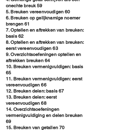
gepersonaliseerde copy en is het
onechte breuk 59
auteursrecht beter gewaarborgd .
5. Breuken vereenvoudigen 60
Toch vraag ik je om de E-book NIET
6. Breuken op gelijknamige noemer
ROND TE DELEN
brengen 61
7. Optellen en aftrekken van breuken:
basis 62
8. Optellen en aftrekken van breuken:
eerst vereenvoudigen 63
9. Overzichtsoefeningen optellen en
aftrekken breuken 64
10. Breuken vermenigvuldigen: basis
65
11. Breuken vermenigvuldigen: eerst
vereenvoudigen 66
12. Breuken delen: basis 67
13. Breuken delen: eerst
vereenvoudigen 68
14. Overzichtsoefeningen
vermenigvuldiging en delen breuken
69
15. Breuken van getallen 70