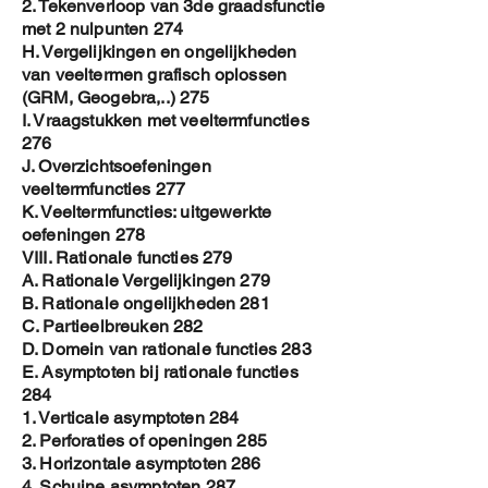
2. Tekenverloop van 3de graadsfunctie
met 2 nulpunten 274
H. Vergelijkingen en ongelijkheden
van veeltermen grafisch oplossen
(GRM, Geogebra,..) 275
I. Vraagstukken met veeltermfuncties
276
J. Overzichtsoefeningen
veeltermfuncties 277
K. Veeltermfuncties: uitgewerkte
oefeningen 278
VIII. Rationale functies 279
A. Rationale Vergelijkingen 279
B. Rationale ongelijkheden 281
C. Partieelbreuken 282
D. Domein van rationale functies 283
E. Asymptoten bij rationale functies
284
1. Verticale asymptoten 284
2. Perforaties of openingen 285
3. Horizontale asymptoten 286
4. Schuine asymptoten 287