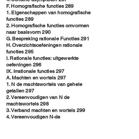
F. Homografische functies 289
1. Eigenschappen van homografische
functies 289
2. Homografische functies omvormen
naar basisvorm 290
G. Bespreking rationale Functies 291
H. Overzichtsoefeningen rationale
functies 295
I. Rationale functies: uitgewerkte
oefeningen 296
IX. Irrationale functies 297
A. Machten en wortels 297
1. N de machtswortels van gehele
getallen 297
2. Vereenvoudigen van N de
machtswortels 298
3. Verband machten en wortels 299
4. Vereenvoudigen N-de
machtswortels 300
5. Vermenigvuldigen en delen van
machten en wortels 301