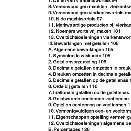
7. Delen van vierkantswortels 94
8. Vereenvoudigen machten vierkantsw
9. Vereenvoudigen vierkantswortels met
10. N de machtwortels 97
11. Merkwaardige producten bij vierkan
12. Noemers wortelvrij maken 101
13. Overzichtsoefeningen vierkantswor
III. Bewerkingen met getallen 105
A. Algemene bewerkingen 105
1. Symbolen in wiskunde 105
2. Getallenverzameling 106
3. Decimale getallen omzetten in breu
4. Breuken omzetten in decimale getal
5. Decimale getallen op de getallenas 
6. Orde bij getallen 110
7. Irrationale getallen op de getallenas
8. Getalwaarde eentermen veeltermen
9. Optellen eentermen en veeltermen 1
10. Vermenigvuldigen een- en veelter
11. Eigenschappen optelling vermenig
12. Overzichtsoefeningen algemene b
B. Percentages 120