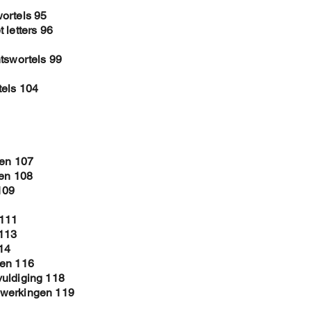
ortels 95
 letters 96
tswortels 99
tels 104
ken 107
len 108
109
 111
 113
14
men 116
vuldiging 118
ewerkingen 119