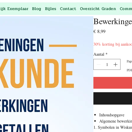
kijk Exemplaar
Blog
Bijles
Contact
Overzicht Graden
Comm
Bewerkinge
Prijs
€ 8,99
30% korting bij aanko
Aantal
*
Pap
PDF
Inhoudsopgave
Algemene bewerki
1. Symbolen in Wisku