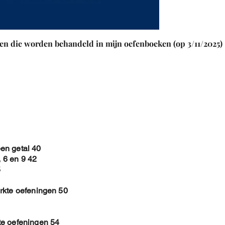
Ontbinden in Facto
1. Ontbinden in factor
2. Ontbinden in facto
3. Overzichtsoefening
en die worden behandeld in mijn oefenboeken (op 3/11/2025)
Intervallen
1. Open, gesloten en ha
2. Unie van intervallen
3. Doorsnede van inter
4. Verschil van interva
5. Overzichtsoefeninge
Grootste Gemene D
1. Grootste Gemene De
2. Kleinst Gemeen vee
3. Overzichtsoefenin
en getal 40
Evenredigheden
, 6 en 9 42
1. Oplossen van evenr
5
2. Recht en Omgekeerd
3. Middelevenredige va
rkte oefeningen 50
4. 4de evenredige van 
5. Overzichtsoefening
Vraagstukken met g
te oefeningen 54