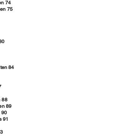
Binair en Hexadec
en 74
1. Van Binair naar De
len 75
2. Van Hexadecimaal n
Om de PDF te verkrij
1. Koop de cover aan
2. Na betaling , stuur
80
3. In de mail , vermel
maken van het E-book
4. In de PDF file voeg
a. het watermerk
ten 84
b. de hoofding op elke
c. op de eerste pagina
5. Dan stuur ik je je 
7
Op deze manier krijg je
n 88
auteursrecht beter gew
len 89
Toch vraag ik je om
 90
s 91
93