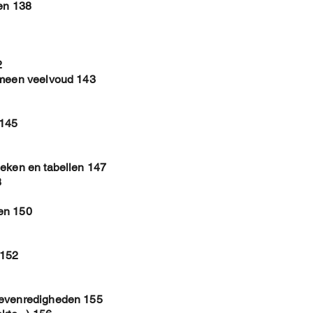
len 138
2
emeen veelvoud 143
 145
ieken en tabellen 147
8
en 150
 152
 evenredigheden 155