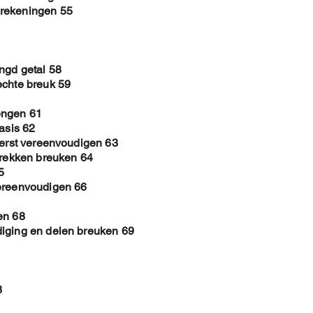
1. Vraagstukken regel 
erekeningen 55
2. Vraagstukken Omge
3. Vraagstukken verho
4. Vraagstukken met p
5. Overzichtsoefening
ngd getal 58
Omzetten van maten 
echte breuk 59
1. Lengtematen
2. Oppervlaktematen
engen 61
3. Inhoudsmaten
asis 62
4. Massa maten
eerst vereenvoudigen 63
5. Overzichtsoefening
trekken breuken 64
Tijd en Temperatuu
5
1. Tijd (Digitale en A
vereenvoudigen 66
2. Klok lezen (0 tot 12
3. Klok (0 tot 23) omze
en 68
4. Verschil in Tijd (me
diging en delen breuken 69
5. Verschil in Tijd (me
6. Temperatuurverschi
Romeinse Cijfers
1. Romeinse cijfers omz
3
2. Getallen omzetten n