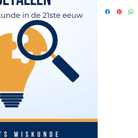
2. Getallenverzameling
3. Decimale getallen o
4. Breuken omzetten in
5. Decimale getallen op
6. Orde bij getallen
7. Irrationale getallen 
8. Getalwaarde eenter
9. Optellen eentermen 
10. Vermenigvuldigen 
11. Eigenschappen opt
12. Overzichtsoefeni
Percentages
1. Van Percentage naar
2. Van getallen naar P
3. Getal van Percentag
4. Overzichtsoefeninge
Merkwaardige Prod
1. Merkwaardig produc
2. Merkwaardig produc
3. Merkwaardig produc
4. Berekeningen met m
5. Overzichtsoefening