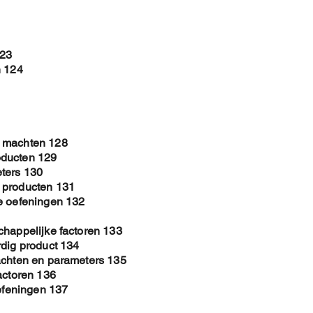
123
n 124
e machten 128
oducten 129
ters 130
 producten 131
e oefeningen 132
chappelijke factoren 133
rdig product 134
achten en parameters 135
actoren 136
oefeningen 137