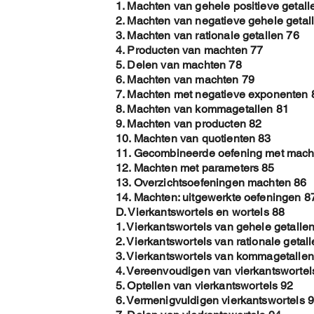
1. Machten van gehele positieve getall
2. Machten van negatieve gehele getal
3. Machten van rationale getallen 76
4. Producten van machten 77
5. Delen van machten 78
6. Machten van machten 79
7. Machten met negatieve exponenten 
8. Machten van kommagetallen 81
9. Machten van producten 82
10. Machten van quotienten 83
11. Gecombineerde oefening met mach
12. Machten met parameters 85
13. Overzichtsoefeningen machten 86
14. Machten: uitgewerkte oefeningen 8
D. Vierkantswortels en wortels 88
1. Vierkantswortels van gehele getalle
2. Vierkantswortels van rationale getal
3. Vierkantswortels van kommagetallen
4. Vereenvoudigen van vierkantswortel
5. Optellen van vierkantswortels 92
6. Vermenigvuldigen vierkantswortels 