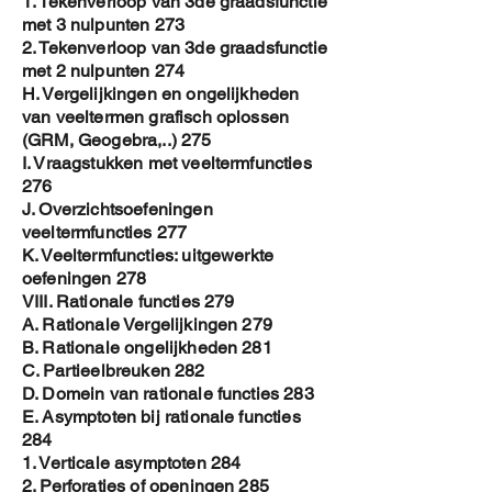
1. Tekenverloop van 3de graadsfunctie
met 3 nulpunten 273
2. Tekenverloop van 3de graadsfunctie
met 2 nulpunten 274
H. Vergelijkingen en ongelijkheden
van veeltermen grafisch oplossen
(GRM, Geogebra,..) 275
I. Vraagstukken met veeltermfuncties
276
J. Overzichtsoefeningen
veeltermfuncties 277
K. Veeltermfuncties: uitgewerkte
oefeningen 278
VIII. Rationale functies 279
A. Rationale Vergelijkingen 279
B. Rationale ongelijkheden 281
C. Partieelbreuken 282
D. Domein van rationale functies 283
E. Asymptoten bij rationale functies
284
1. Verticale asymptoten 284
2. Perforaties of openingen 285