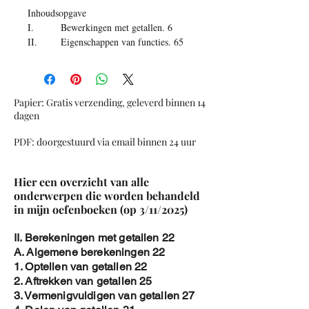
Inhoudsopgave
I. Bewerkingen met getallen
.
6
II. Eigenschappen van functies
.
65
III. Lineaire Vergelijkingen
.
81
IV. Kwadratische functies en
vergelijkingen
.
121
V. Veeltermfuncties
.
157
Papier: Gratis verzending, geleverd binnen 14
VI. Differentiequotiënten
.
161
dagen
VII. Complexe getallen
.
164
PDF: doorgestuurd via email binnen 24 uur
VIII. Statistiek
.
171
IX. Telproblemen en combinatieleer
.
178
Hier een overzicht van alle
X. Beschrijvende meetkunde
.
182
onderwerpen die worden behandeld
XI. Goniometrie
.
213
in mijn oefenboeken (op 3/11/2025)
XII. Analytische vlakke meetkunde
.
238
II. Berekeningen met getallen 22
XIII. Stelsels 2 onbekenden en 2
A. Algemene berekeningen 22
vergelijkingen
.
268
1. Optellen van getallen 22
XIV. Logica
.
276
2. Aftrekken van getallen 25
XV. Grafentheorie
.
282
3. Vermenigvuldigen van getallen 27