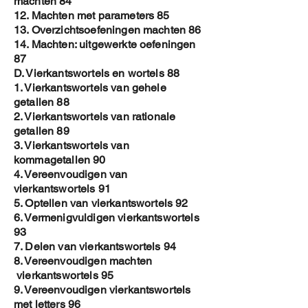
machten 84
12. Machten met parameters 85
13. Overzichtsoefeningen machten 86
14. Machten: uitgewerkte oefeningen
87
D. Vierkantswortels en wortels 88
1. Vierkantswortels van gehele
getallen 88
2. Vierkantswortels van rationale
getallen 89
3. Vierkantswortels van
kommagetallen 90
4. Vereenvoudigen van
vierkantswortels 91
5. Optellen van vierkantswortels 92
6. Vermenigvuldigen vierkantswortels
93
7. Delen van vierkantswortels 94
8. Vereenvoudigen machten
vierkantswortels 95
9. Vereenvoudigen vierkantswortels
met letters 96