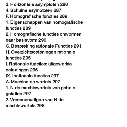
3. Horizontale asymptoten 286
4. Schuine asymptoten 287
F. Homografische functies 289
1. Eigenschappen van homografische
functies 289
2. Homografische functies omvormen
naar basisvorm 290
G. Bespreking rationale Functies 291
H. Overzichtsoefeningen rationale
functies 295
I. Rationale functies: uitgewerkte
oefeningen 296
IX. Irrationale functies 297
A. Machten en wortels 297
1. N de machtswortels van gehele
getallen 297
2. Vereenvoudigen van N de
machtswortels 298
3. Verband machten en wortels 299
4. Vereenvoudigen N-de
machtswortels 300