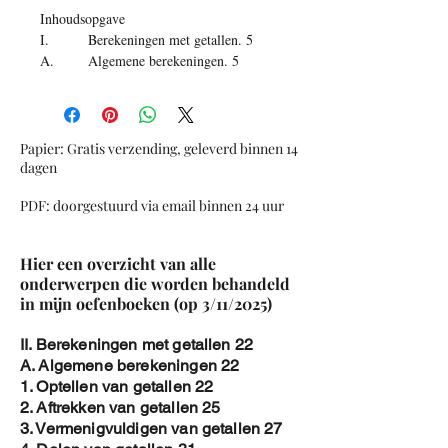
Inhoudsopgave
I. Berekeningen met getallen
.
5
A. Algemene berekeningen
.
5
B. Breuken
.
30
C. Percentages
.
50
D. Grootste gemene deler en kleinst
gemeen veelvoud
.
57
Papier: Gratis verzending, geleverd binnen 14
E. Omzetten van maten (lengte,
dagen
oppervlakte,..)
61
PDF: doorgestuurd via email binnen 24 uur
F. Rekenen met geld (in Euro)
68
G. Tijd en temperatuur
.
76
II. Statistiek
.
82
Hier een overzicht van alle
A. Enkelvoudige gegevens
.
82
onderwerpen die worden behandeld
III. Beschrijvende meetkunde
.
93
in mijn oefenboeken (op 3/11/2025)
A. Meetkundige begrippen
.
93
B. Driehoeken
.
100
II. Berekeningen met getallen 22
C. Veelhoeken
.
107
A. Algemene berekeningen 22
D. Schaal
110
1. Optellen van getallen 22
E. Omtrek en oppervlakte van
2. Aftrekken van getallen 25
vlakke figuren
.
112
3. Vermenigvuldigen van getallen 27
F. Ruimtelichamen
.
121