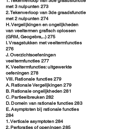
1. Tekenverloop van 3de graadsfunctie
met 3 nulpunten 273
2. Tekenverloop van 3de graadsfunctie
met 2 nulpunten 274
H. Vergelijkingen en ongelijkheden
van veeltermen grafisch oplossen
(GRM, Geogebra,..) 275
I. Vraagstukken met veeltermfuncties
276
J. Overzichtsoefeningen
veeltermfuncties 277
K. Veeltermfuncties: uitgewerkte
oefeningen 278
VIII. Rationale functies 279
A. Rationale Vergelijkingen 279
B. Rationale ongelijkheden 281
C. Partieelbreuken 282
D. Domein van rationale functies 283
E. Asymptoten bij rationale functies
284
1. Verticale asymptoten 284
2. Perforaties of openingen 285