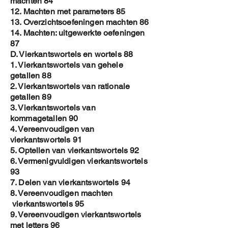
machten 84
12. Machten met parameters 85
13. Overzichtsoefeningen machten 86
14. Machten: uitgewerkte oefeningen
87
D. Vierkantswortels en wortels 88
1. Vierkantswortels van gehele
getallen 88
2. Vierkantswortels van rationale
getallen 89
3. Vierkantswortels van
kommagetallen 90
4. Vereenvoudigen van
vierkantswortels 91
5. Optellen van vierkantswortels 92
6. Vermenigvuldigen vierkantswortels
93
7. Delen van vierkantswortels 94
8. Vereenvoudigen machten
vierkantswortels 95
9. Vereenvoudigen vierkantswortels
met letters 96