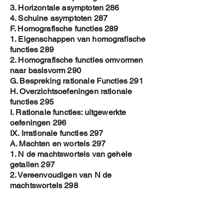
3. Horizontale asymptoten 286
4. Schuine asymptoten 287
F. Homografische functies 289
1. Eigenschappen van homografische
functies 289
2. Homografische functies omvormen
naar basisvorm 290
G. Bespreking rationale Functies 291
H. Overzichtsoefeningen rationale
functies 295
I. Rationale functies: uitgewerkte
oefeningen 296
IX. Irrationale functies 297
A. Machten en wortels 297
1. N de machtswortels van gehele
getallen 297
2. Vereenvoudigen van N de
machtswortels 298
3. Verband machten en wortels 299
4. Vereenvoudigen N-de
machtswortels 300