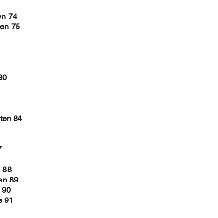
en 74
len 75
80
ten 84
7
n 88
len 89
 90
s 91