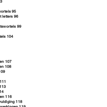
93
ortels 95
 letters 96
tswortels 99
tels 104
ken 107
len 108
109
 111
 113
14
men 116
vuldiging 118
ewerkingen 119