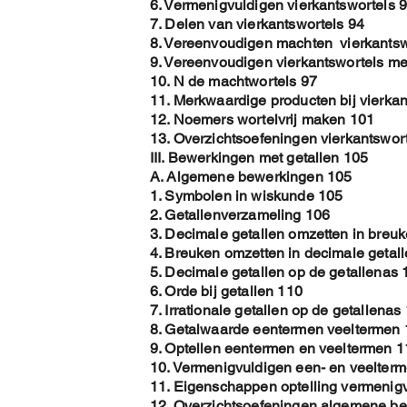
6. Vermenigvuldigen vierkantswortels 
7. Delen van vierkantswortels 94
8. Vereenvoudigen machten vierkantsw
9. Vereenvoudigen vierkantswortels met
10. N de machtwortels 97
11. Merkwaardige producten bij vierkan
12. Noemers wortelvrij maken 101
13. Overzichtsoefeningen vierkantswor
III. Bewerkingen met getallen 105
A. Algemene bewerkingen 105
1. Symbolen in wiskunde 105
2. Getallenverzameling 106
3. Decimale getallen omzetten in breu
4. Breuken omzetten in decimale getal
5. Decimale getallen op de getallenas 
6. Orde bij getallen 110
7. Irrationale getallen op de getallenas
8. Getalwaarde eentermen veeltermen
9. Optellen eentermen en veeltermen 1
10. Vermenigvuldigen een- en veelter
11. Eigenschappen optelling vermenig
12. Overzichtsoefeningen algemene b