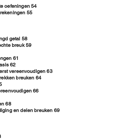
te oefeningen 54
erekeningen 55
ngd getal 58
echte breuk 59
engen 61
asis 62
eerst vereenvoudigen 63
trekken breuken 64
5
vereenvoudigen 66
en 68
diging en delen breuken 69
3