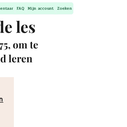
entaar
FAQ
Mijn account
Zoeken
de les
75, om te
nd leren
n