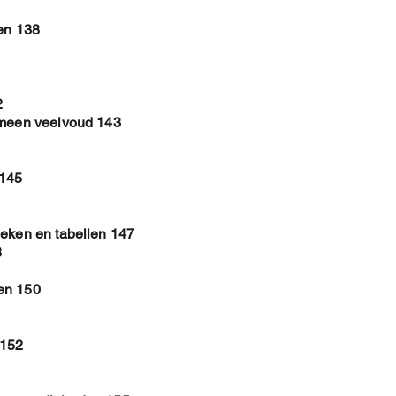
len 138
2
emeen veelvoud 143
 145
ieken en tabellen 147
8
en 150
 152