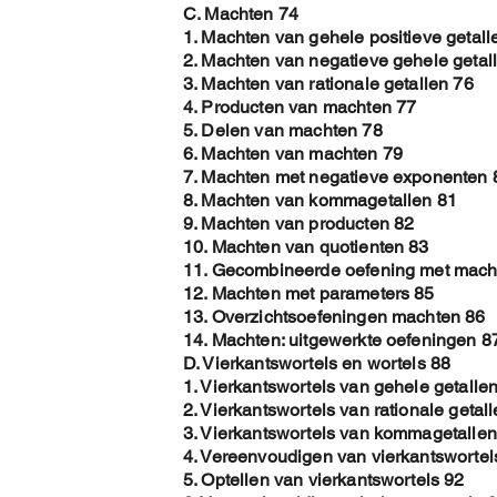
C. Machten 74
1. Machten van gehele positieve getall
2. Machten van negatieve gehele getal
3. Machten van rationale getallen 76
4. Producten van machten 77
5. Delen van machten 78
6. Machten van machten 79
7. Machten met negatieve exponenten 
8. Machten van kommagetallen 81
9. Machten van producten 82
10. Machten van quotienten 83
11. Gecombineerde oefening met mach
12. Machten met parameters 85
13. Overzichtsoefeningen machten 86
14. Machten: uitgewerkte oefeningen 8
D. Vierkantswortels en wortels 88
1. Vierkantswortels van gehele getalle
2. Vierkantswortels van rationale getal
3. Vierkantswortels van kommagetallen
4. Vereenvoudigen van vierkantswortel
5. Optellen van vierkantswortels 92