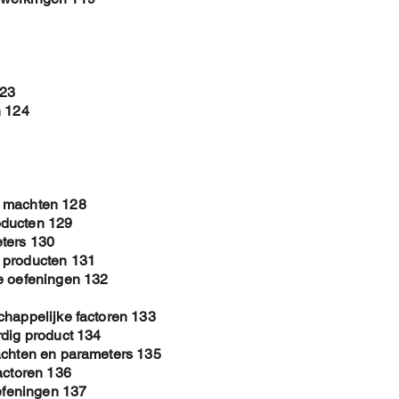
123
n 124
e machten 128
oducten 129
ters 130
 producten 131
e oefeningen 132
chappelijke factoren 133
rdig product 134
achten en parameters 135
actoren 136
oefeningen 137