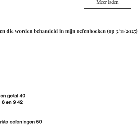
Meer laden
en die worden behandeld in mijn oefenboeken (op 3/11/2025)
en getal 40
, 6 en 9 42
5
rkte oefeningen 50