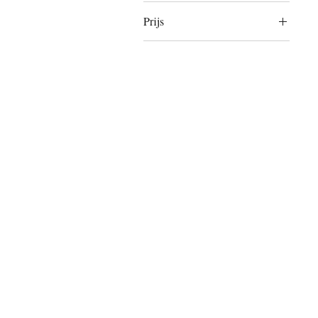
Prijs
€ 1
€ 90