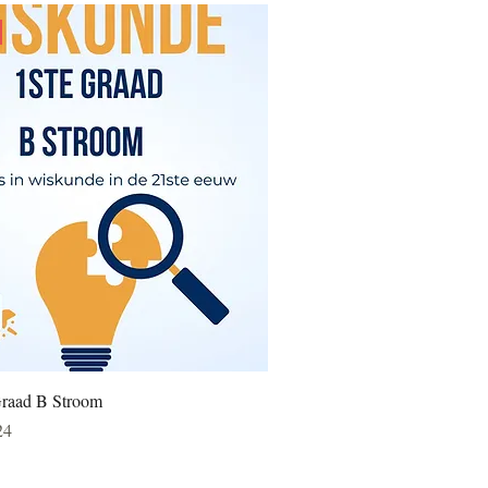
Graad B Stroom
opprijs
24