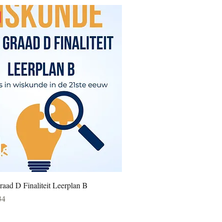
raad D Finaliteit Leerplan B
opprijs
34