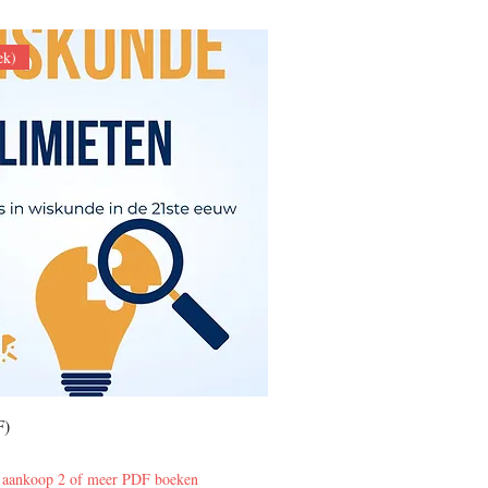
ek)
F)
j aankoop 2 of meer PDF boeken