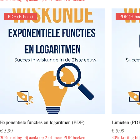
PDF (E-boek)
PDF (E-bo
Exponentiële functies en logaritmen (PDF)
Limieten (PD
Prijs
Prijs
€ 5,99
€ 5,99
30% korting bij aankoop 2 of meer PDF boeken
30% korting bi