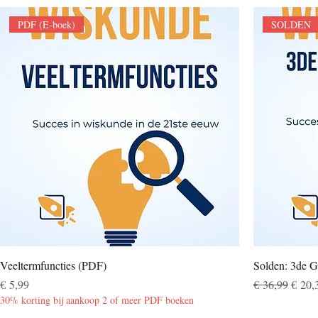
PDF (E-boek)
SOLDEN
Veeltermfuncties (PDF)
Solden: 3de G
Prijs
Normale prijs
Verko
€ 5,99
€ 36,99
€ 20,
30% korting bij aankoop 2 of meer PDF boeken