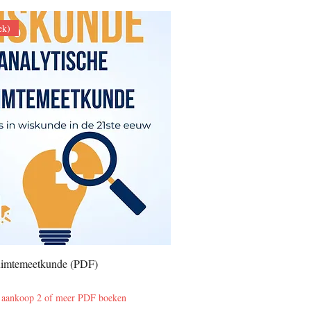
ek)
ruimtemeetkunde (PDF)
j aankoop 2 of meer PDF boeken