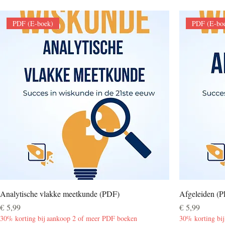
PDF (E-boek)
PDF (E-bo
Analytische vlakke meetkunde (PDF)
Afgeleiden (
Prijs
Prijs
€ 5,99
€ 5,99
30% korting bij aankoop 2 of meer PDF boeken
30% korting bi