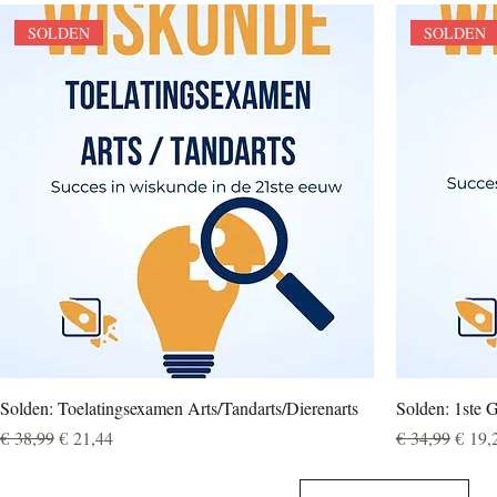
SOLDEN
SOLDEN
Solden: Toelatingsexamen Arts/Tandarts/Dierenarts
Solden: 1ste 
Normale prijs
Verkoopprijs
Normale prijs
Verko
€ 38,99
€ 21,44
€ 34,99
€ 19,