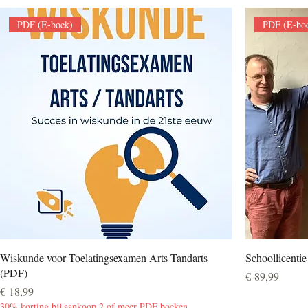
PDF (E-boek)
PDF (E-bo
Wiskunde voor Toelatingsexamen Arts Tandarts
Schoollicentie
(PDF)
Prijs
€ 89,99
Prijs
€ 18,99
30% korting bij aankoop 2 of meer PDF boeken