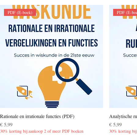
PDF (E-boek)
PDF (E-bo
Rationale en irrationale functies (PDF)
Analytische 
Prijs
Prijs
€ 5,99
€ 5,99
30% korting bij aankoop 2 of meer PDF boeken
30% korting bi