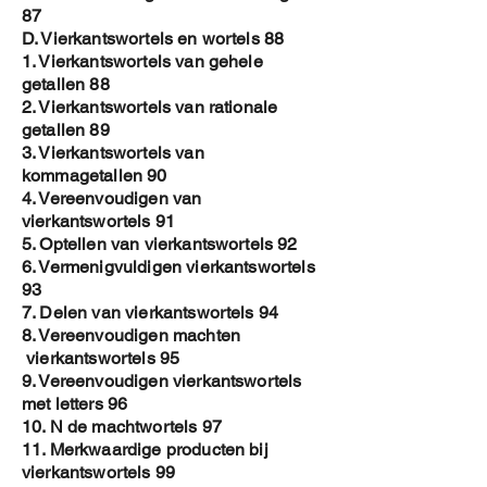
87
D. Vierkantswortels en wortels 88
1. Vierkantswortels van gehele
getallen 88
2. Vierkantswortels van rationale
getallen 89
3. Vierkantswortels van
kommagetallen 90
4. Vereenvoudigen van
vierkantswortels 91
5. Optellen van vierkantswortels 92
6. Vermenigvuldigen vierkantswortels
93
7. Delen van vierkantswortels 94
8. Vereenvoudigen machten
vierkantswortels 95
9. Vereenvoudigen vierkantswortels
met letters 96
10. N de machtwortels 97
11. Merkwaardige producten bij
vierkantswortels 99