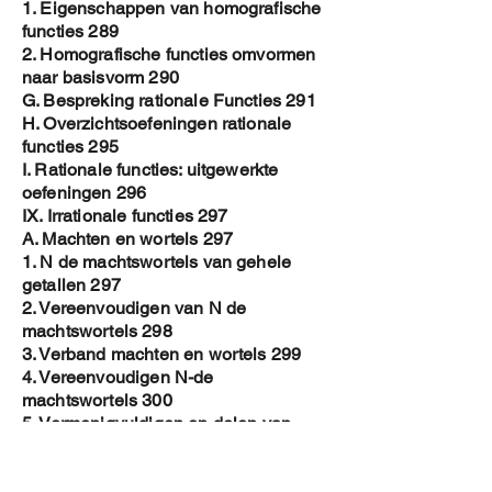
1. Eigenschappen van homografische
functies 289
2. Homografische functies omvormen
naar basisvorm 290
G. Bespreking rationale Functies 291
H. Overzichtsoefeningen rationale
functies 295
I. Rationale functies: uitgewerkte
oefeningen 296
IX. Irrationale functies 297
A. Machten en wortels 297
1. N de machtswortels van gehele
getallen 297
2. Vereenvoudigen van N de
machtswortels 298
3. Verband machten en wortels 299
4. Vereenvoudigen N-de
machtswortels 300
5. Vermenigvuldigen en delen van
machten en wortels 301
6. Overzichtsoefeningen machten en