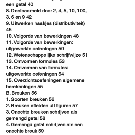
Jozef.aerts@proximus.be
een getal 40
3. In de mail , vermeld de naam van de
8. Deelbaarheid door 2, 4, 5, 10, 100,
persoon die wilt gebruik maken van het
3, 6 en 9 42
E-book
9. Uitwerken haakjes (distributiviteit)
4. In de PDF file voeg ik de naam dan toe
45
aan
10. Volgorde van bewerkingen 48
a. het watermerk
11. Volgorde van bewerkingen:
b. de hoofding op elke pagina
uitgewerkte oefeningen 50
c. op de eerste pagina
12. Wetenschappelijke schrijfwijze 51
5. Dan stuur ik je je gepersonaliseerde
13. Omvormen formules 53
copy op met email
14. Omvormen van formules:
uitgewerkte oefeningen 54
Op deze manier krijg je een
15. Overzichtsoefeningen algemene
gepersonaliseerde copy en is het
berekeningen 55
auteursrecht beter gewaarborgd .
B. Breuken 56
Toch vraag ik je om de E-book NIET
1. Soorten breuken 56
ROND TE DELEN
2. Breuken afleiden uit figuren 57
3. Onechte breuken schrijven als
gemengd getal 58
4. Gemengd getal schrijven als een
onechte breuk 59