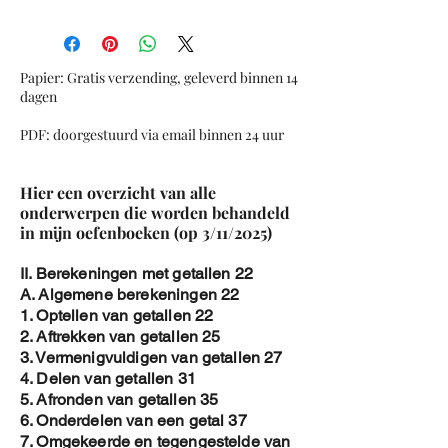
omvormen ( uitrekenen tot 3 cijfers na de
komma )
2. Sparen met enkelvoudig interest
Samengesteld Interest
Papier: Gratis verzending, geleverd binnen 14
1. Rente bij samengesteld interest
dagen
omvormen ( uitrekenen tot 3 cijfers na de
PDF: doorgestuurd via email binnen 24 uur
komma )
2. Sparen met samengesteld interest
Sparen met annuiteiten (met TI84)
Hier een overzicht van alle
Lenen met vaste termijnbedrag ( met
onderwerpen die worden behandeld
TI84)
in mijn oefenboeken (op 3/11/2025)
Lenen met vaste kapitaalsaflossing
Lenen met eenmalige
II. Berekeningen met getallen 22
kapitaalsaflossing
A. Algemene berekeningen 22
Overzichtsoefeningen Financiele
1. Optellen van getallen 22
Algebra
2. Aftrekken van getallen 25
3. Vermenigvuldigen van getallen 27
4. Delen van getallen 31
Om de PDF te verkrijgen :
5. Afronden van getallen 35
1. Koop de cover aan
6. Onderdelen van een getal 37
2. Na betaling , stuur een email naar
7. Omgekeerde en tegengestelde van